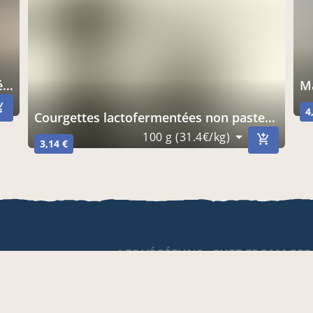
s
4
Courgettes lactofermentées non pasteurisées
100 g (31.4€/kg)
3,14 €
LES VÉGÉFUNS - CHEZ FROMAGES
IQUE
TERROIRS ST SERVAN
les
Distribuer des flyers