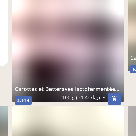
C
5
Carottes et Betteraves lactofermentées non pasteurisées
100 g (31.4€/kg)
3,14 €