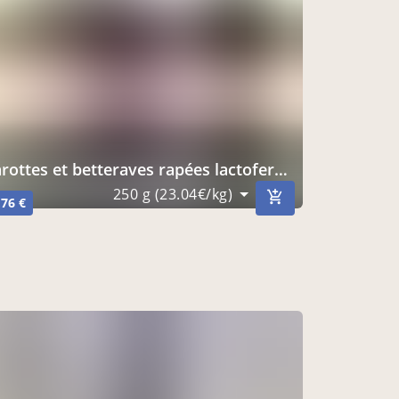
arottes et betteraves rapées lactofermentées non pasteurisées
250 g (23.04€/kg)
,76 €