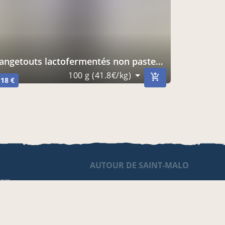
Mangetouts lactofermentés non pasteurisés
100 g (41.8€/kg)
,18 €
AUTOUR DE SAINT-MALO
 ET