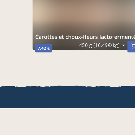
Carottes et choux-fleurs lactofermentés non pasteurisé
450 g (16.49€/kg)
7,42 €
LOCAL.BOUT
Mentions léga