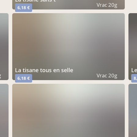
Vrac 20g
6,18 €
la tisane tous en selle
l
g
Vrac 20g
6,18 €
8