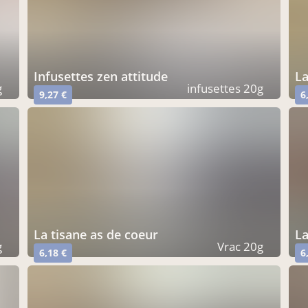
infusettes zen attitude
l
g
infusettes 20g
9,27 €
6
la tisane as de coeur
l
g
Vrac 20g
6,18 €
6