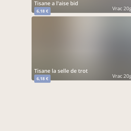
tisane a l'aise bid
Vrac 20
6,18 €
tisane la selle de trot
Vrac 20
6,18 €