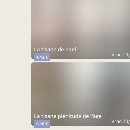
la tisane de noel
Vrac 10
4,12 €
la tisane plénitude de l'äge
Vrac 20
6,18 €