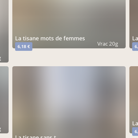
la tisane mots de femmes
l
Vrac 20g
6,18 €
6
g
l
g
6
la tisane sans t