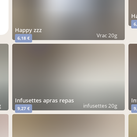
6
happy zzz
Vrac 20g
6,18 €
infusettes apras repas
i
g
infusettes 20g
9,27 €
9