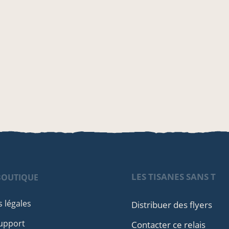
LES TISANES SANS T
BOUTIQUE
 légales
Distribuer des flyers
upport
Contacter ce relais