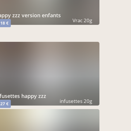
happy zzz version enfants
Vrac 20g
,18 €
nfusettes happy zzz
infusettes 20g
,27 €