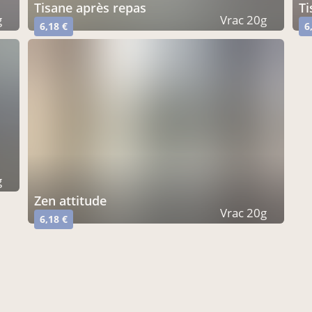
tisane après repas
t
g
Vrac 20g
6,18 €
6
g
zen attitude
Vrac 20g
6,18 €