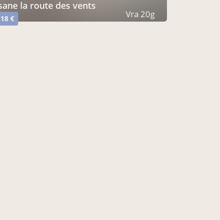
isane la route des vents
Vra 20g
,18 €