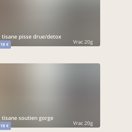
a tisane pisse drue/detox
Vrac 20g
,18 €
a tisane soutien gorge
Vrac 20g
,18 €