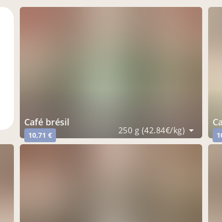
rge
café brésil
250 g (42.84€/kg)
10,71 €
1