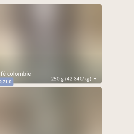
café colombie
250 g (42.84€/kg)
0,71 €