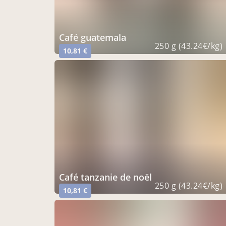
café guatemala
250 g (43.24€/kg)
10,81 €
café tanzanie de noël
250 g (43.24€/kg)
10,81 €