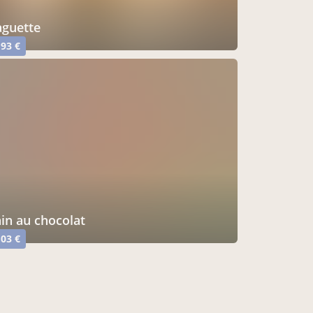
baguette
,93 €
pain au chocolat
,03 €