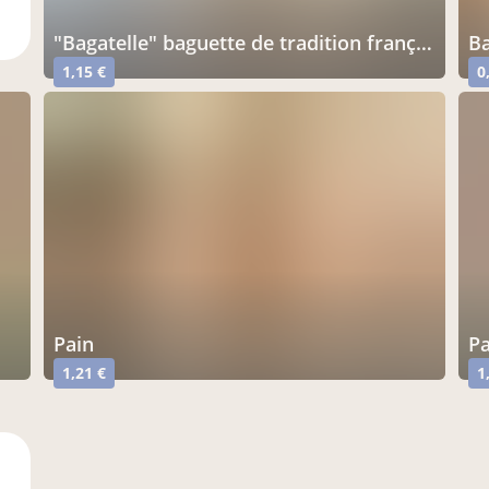
"bagatelle" baguette de tradition française label rouge
1,15 €
0
pain
1,21 €
1