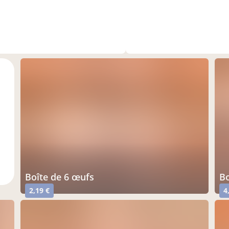
ure
boîte de 6 œufs
2,19 €
4