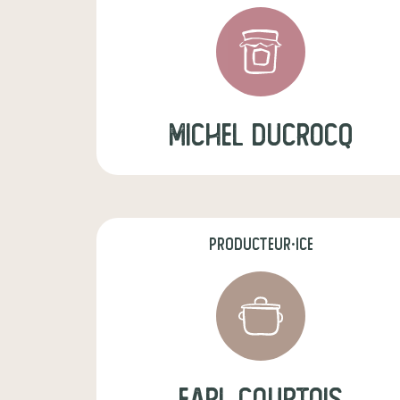
michel ducrocq
producteur·ice
earl courtois