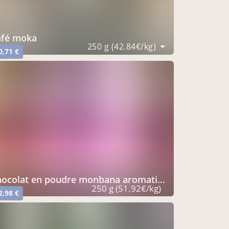
café moka
250 g (42.84€/kg)
0,71 €
hocolat en poudre monbana aromatisé spéculoos
250 g (51.92€/kg)
2,98 €