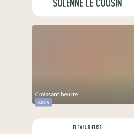
solenne le cousin
croissant beurre
0,98 €
éleveur·euse