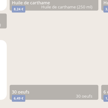
huile de carthame
Huile de carthame (250 ml)
8,24 €
3
)
30 oeufs
6
30 oeufs
6,49 €
1