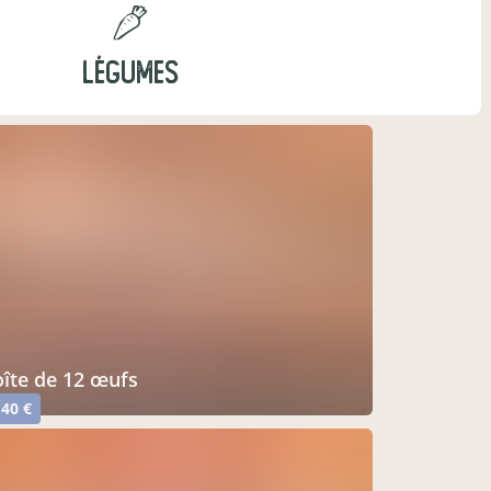
LÉGUMES
boîte de 12 œufs
,40 €