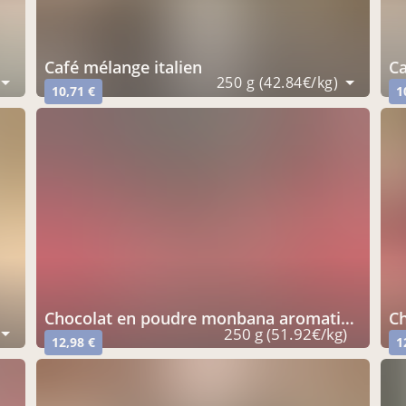
café mélange italien
250 g (42.84€/kg)
10,71 €
1
chocolat en poudre monbana aromatisé épices
c
250 g (51.92€/kg)
12,98 €
1