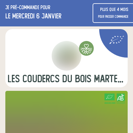
Je
pré-commande
pour
Plus que 4 mois
le mercredi 6 janvier
pour passer commande
Les Coudercs du Bois Marteau
CERTIFIÉ PAR FR-BIO-09
AGRICULTURE FRANCE