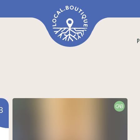
P
CAB
B