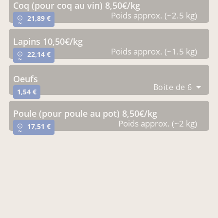
coq (pour coq au vin) 8,50€/kg
Poids approx. (~2.5 kg)
21,89 €
info_outline
~
lapins 10,50€/kg
Poids approx. (~1.5 kg)
22,14 €
info_outline
~
oeufs
Boite de 6
1,54 €
poule (pour poule au pot) 8,50€/kg
Poids approx. (~2 kg)
17,51 €
info_outline
~