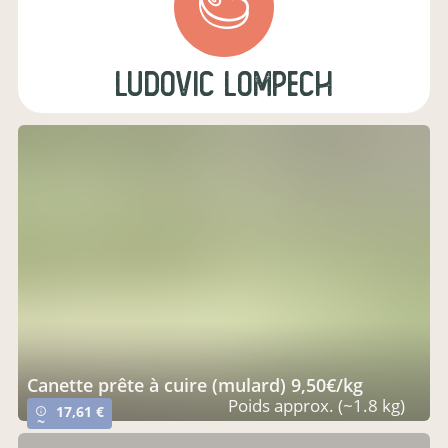
Ludovic Lompech
canette prête à cuire (mulard) 9,50€/kg
Poids approx. (~1.8 kg)
17,61 €
info_outline
~