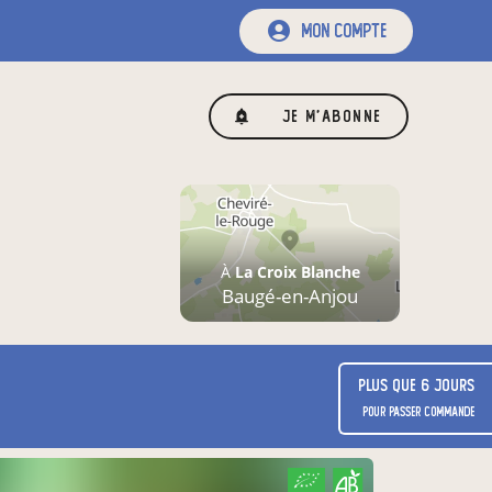
mon compte
Je m'abonne
À
La Croix Blanche
Baugé-en-Anjou
Plus que 6 jours
pour passer commande