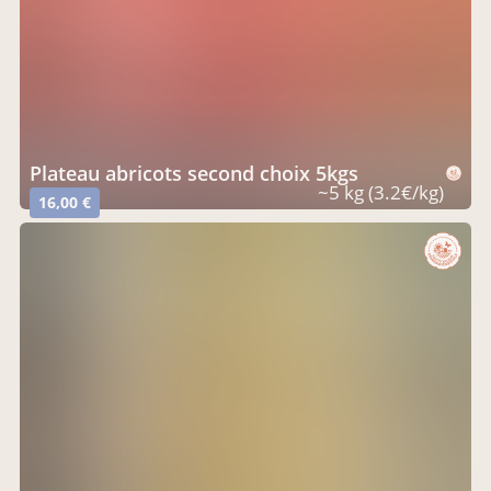
plateau abricots second choix 5kgs
~5 kg (3.2€/kg)
16,00 €