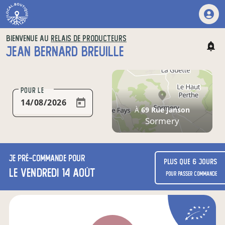
BIENVENUE AU
RELAIS DE PRODUCTEURS
JEAN BERNARD BREUILLE
POUR LE
À
69 Rue Janson
Sormery
Je
pré-commande
pour
Plus que 6 jours
le vendredi 14 août
pour passer commande