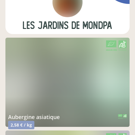
les jardins de mondpa
CERTIFIÉ PAR FR-BIO-01
AGRICULTURE FRANCE
aubergine asiatique
CERTIFIÉ PAR FR-BIO-01
AGRICULTURE FRANCE
2,58 € / kg