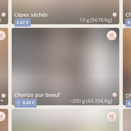
cèpes séchés
)
10 g (567€/kg)
5,67 €
8
chorizo pur boeuf
~200 g (43.25€/kg)
8,65 €
info_outline
4
~