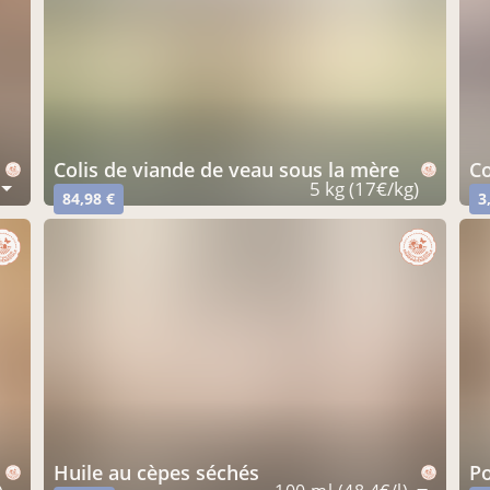
colis de viande de veau sous la mère
c
5 kg (17€/kg)
84,98 €
3
huile au cèpes séchés