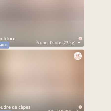
onfiture
Prune d'ente (230 g)
,40 €
poudre de cèpes