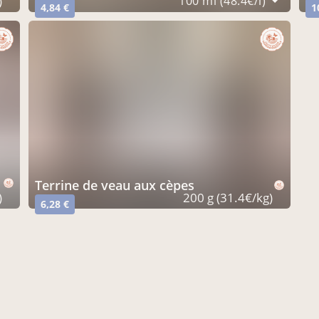
)
100 ml (48.4€/l)
4,84 €
1
terrine de veau aux cèpes
)
200 g (31.4€/kg)
6,28 €