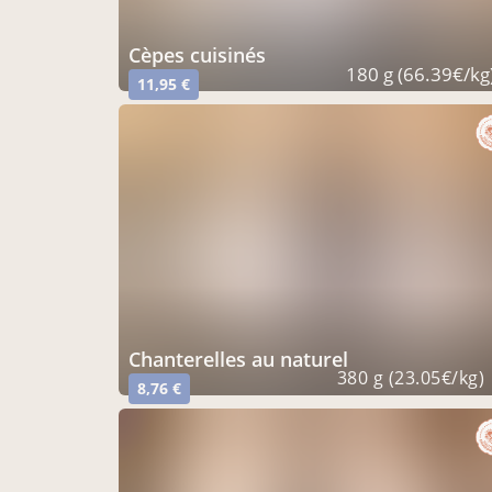
cèpes cuisinés
180 g (66.39€/kg
11,95 €
chanterelles au naturel
380 g (23.05€/kg)
8,76 €