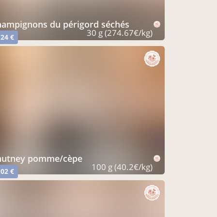
champignons du périgord séchés
30 g (274.67€/kg)
,24 €
chutney pomme/cèpe
100 g (40.2€/kg)
,02 €