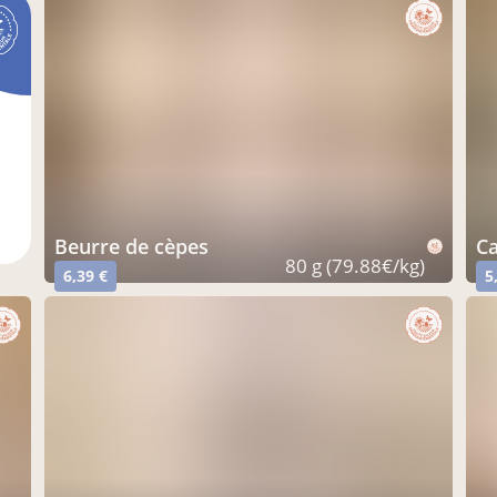
beurre de cèpes
80 g (79.88€/kg)
6,39 €
5