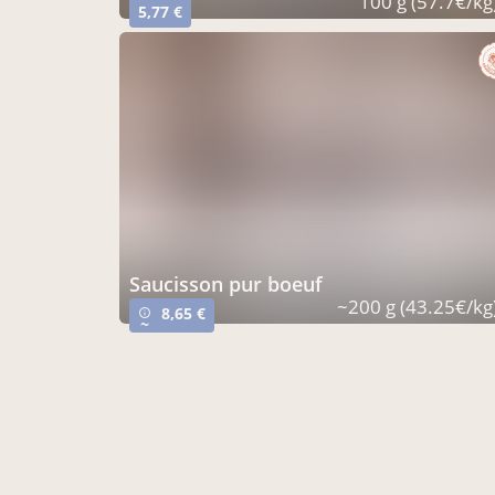
100 g (57.7€/kg
5,77 €
saucisson pur boeuf
~200 g (43.25€/kg
8,65 €
info_outline
~