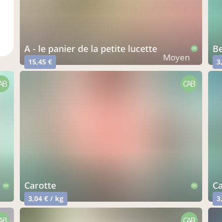
a - le panier de la petite lucette
CAB
Moyen
15,45 €
3
AB
CAB
carotte
CAB
CAB
3,04 € / kg
3
AB
CAB