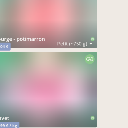
courge - potimarron
CAB
Petit (~750 g)
,04 €
CAB
navet
CAB
,99 € / kg