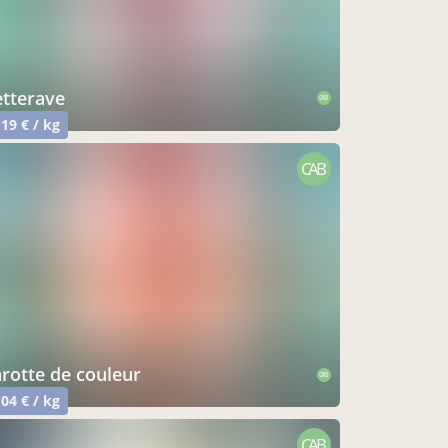
betterave
CAB
,19 € / kg
CAB
carotte de couleur
CAB
,04 € / kg
CAB