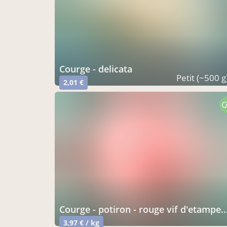
courge - delicata
Petit (~500 g
2,01 €
C
courge - potiron - rouge vif d'etampes - à la coupe
3,97 € / kg