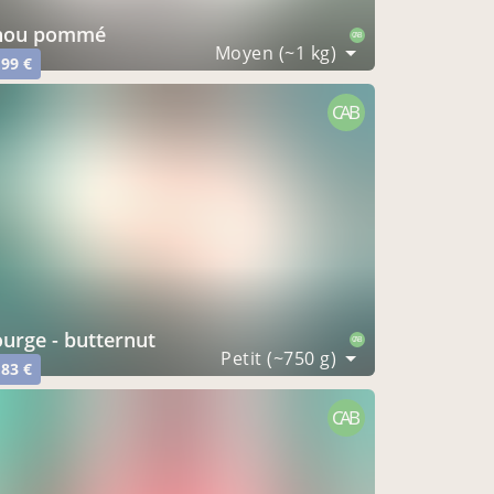
chou pommé
CAB
Moyen (~1 kg)
,99 €
CAB
courge - butternut
CAB
Petit (~750 g)
,83 €
CAB