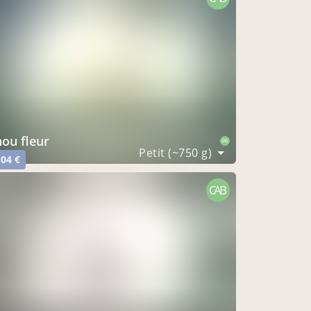
hou fleur
CAB
Petit (~750 g)
,04 €
CAB