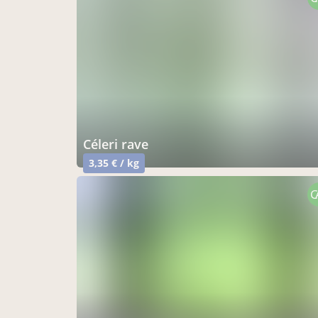
céleri rave
3,35 € / kg
C