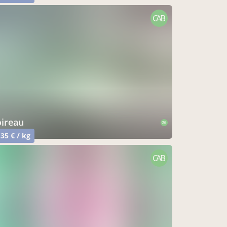
CAB
oireau
CAB
,35 € / kg
CAB