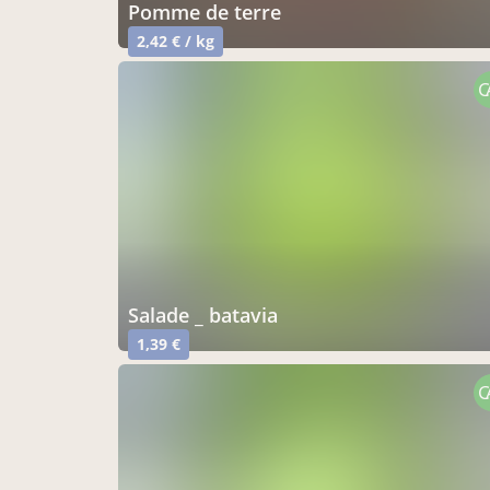
pomme de terre
2,42 € / kg
C
salade _ batavia
1,39 €
C