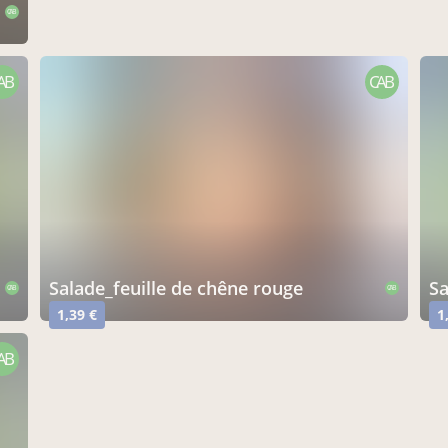
CAB
AB
CAB
salade_feuille de chêne rouge
s
CAB
CAB
1,39 €
1
AB