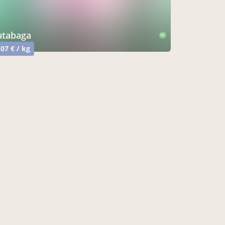
rutabaga
CAB
,07 € / kg