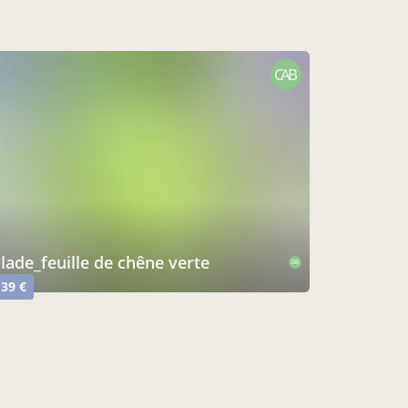
CAB
alade_feuille de chêne verte
CAB
,39 €