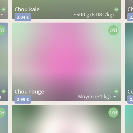
chou kale
CAB
CAB
~500 g (6.08€/kg)
3,04 €
2
AB
CAB
chou rouge
CAB
CAB
)
Moyen (~1 kg)
2,99 €
2
AB
CAB