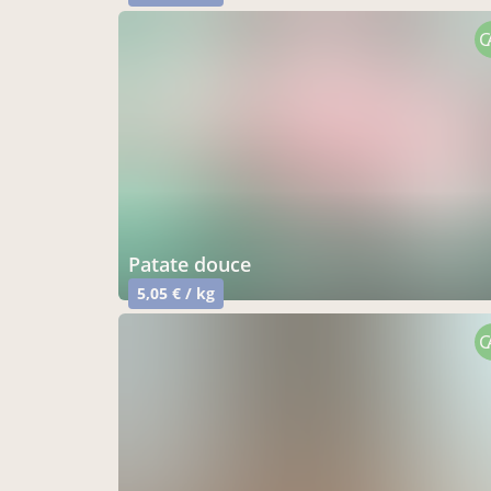
C
patate douce
5,05 € / kg
C