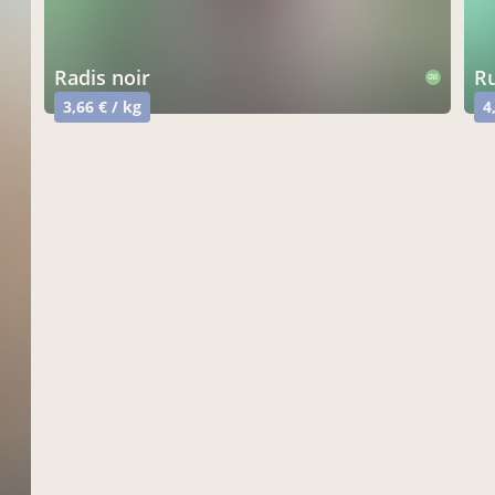
radis noir
CAB
3,66 € / kg
4