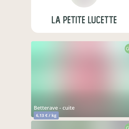
La Petite Lucette
C
betterave - cuite
6,13 € / kg
C