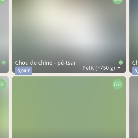
chou de chine - pé-tsaï
c
CAB
CAB
Petit (~750 g)
3,04 €
3
AB
CAB