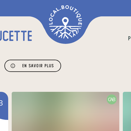
UCETTE
P
En savoir plus
CAB
B