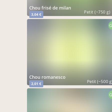
chou frisé de milan
Petit (~750 g)
3,04 €
C
chou romanesco
Petit (~500 g
2,01 €
C