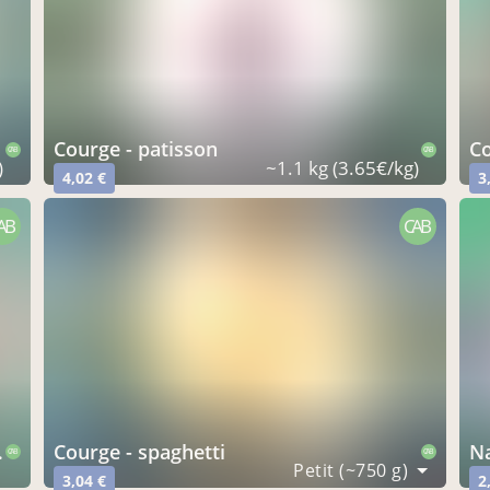
courge - patisson
CAB
CAB
)
~1.1 kg (3.65€/kg)
4,02 €
3
AB
CAB
courge - spaghetti
CAB
CAB
Petit (~750 g)
3,04 €
2