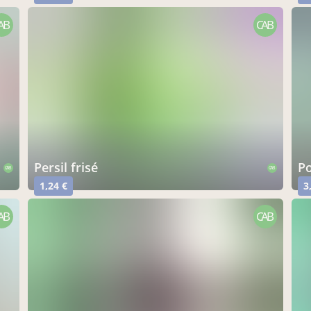
AB
CAB
persil frisé
p
CAB
CAB
1,24 €
3
AB
CAB