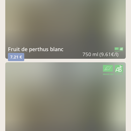
fruit de perthus blanc
CERTIFIÉ PAR FR-BIO-01
AGRICULTURE FRANCE
750 ml (9.61€/l)
7,21 €
CERTIFIÉ PAR FR-BIO-01
AGRICULTURE FRANCE