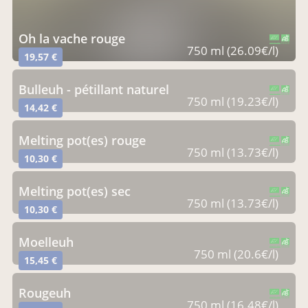
oh la vache rouge
CERTIFIÉ PAR FR-BIO-01
AGRICULTURE FRANCE
750 ml (26.09€/l)
19,57 €
bulleuh - pétillant naturel
CERTIFIÉ PAR FR-BIO-01
AGRICULTURE FRANCE
750 ml (19.23€/l)
14,42 €
melting pot(es) rouge
CERTIFIÉ PAR FR-BIO-01
AGRICULTURE FRANCE
750 ml (13.73€/l)
10,30 €
melting pot(es) sec
CERTIFIÉ PAR FR-BIO-01
AGRICULTURE FRANCE
750 ml (13.73€/l)
10,30 €
moelleuh
CERTIFIÉ PAR FR-BIO-01
AGRICULTURE FRANCE
750 ml (20.6€/l)
15,45 €
rougeuh
CERTIFIÉ PAR FR-BIO-01
AGRICULTURE FRANCE
750 ml (16.48€/l)