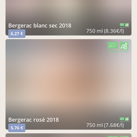
bergerac blanc sec 2018
CERTIFIÉ PAR FR-BIO-01
AGRICULTURE FRANCE
750 ml (8.36€/l)
6,27 €
CERTIFIÉ PAR FR-BIO-01
AGRICULTURE FRANCE
bergerac rosé 2018
CERTIFIÉ PAR FR-BIO-01
AGRICULTURE FRANCE
750 ml (7.68€/l)
5,76 €