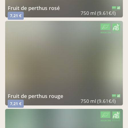
fruit de perthus rosé
CERTIFIÉ PAR FR-BIO-01
AGRICULTURE FRANCE
750 ml (9.61€/l)
7,21 €
CERTIFIÉ PAR FR-BIO-01
AGRICULTURE FRANCE
fruit de perthus rouge
CERTIFIÉ PAR FR-BIO-01
AGRICULTURE FRANCE
750 ml (9.61€/l)
7,21 €
CERTIFIÉ PAR FR-BIO-01
AGRICULTURE FRANCE