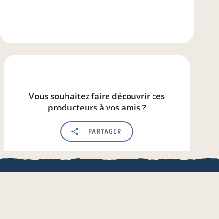
Vous souhaitez faire découvrir ces
producteurs à vos amis ?
Partager
Vous connaissez un producteur ?
QUE
Parlez de local.boutique
une appli de local.boutique
& de l'AMRF