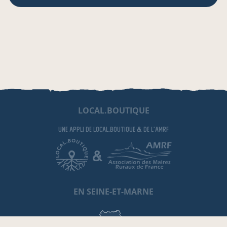
LOCAL.BOUTIQUE
une appli de local.boutique
& de l'AMRF
&
EN SEINE-ET-MARNE