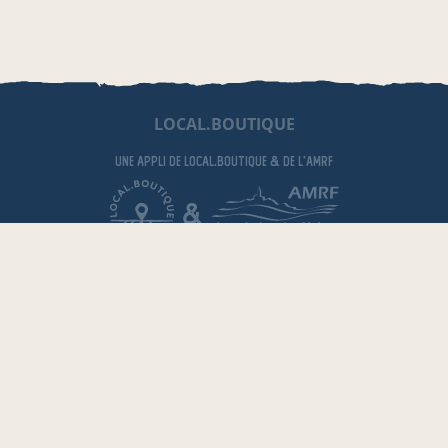
LOCAL.BOUTIQUE
une appli de local.boutique
& de l'AMRF
&
EN CÔTES-D'ARMOR