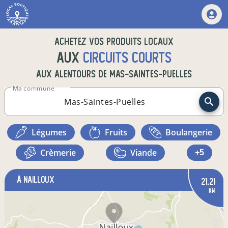
Achetez vos produits locaux
aux
circuits courts
aux alentours de
Mas-Saintes-Puelles
Ma commune
légumes
fruits
boulangerie
crèmerie
viande
+5
à Nailloux
21,21
km