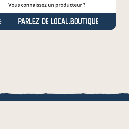
Vous connaissez un producteur ?
Parlez de local.boutique
QUE
une appli de local.boutique
& de l'AMRF