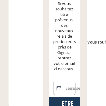
Si vous
souhaitez
être
prévenus
des
nouveaux
relais de
producteurs
Vous souh
près de
Gignac
,
rentrez
votre email
ci dessous.
Saisissez votre email
Être