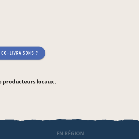
 co-livraisons ?
ne producteurs locaux
,
EN RÉGION