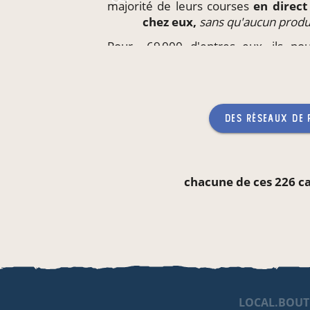
majorité de leurs courses
en direc
chez eux,
sans qu'aucun produ
Pour ~69 000 d'entres eux, ils p
produits
directement
sur leur li
enfants,
sans qu'aucun produc
des réseaux de
chacune de ces 226 c
LOCAL.BOUT