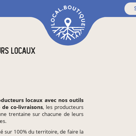
s
URS LOCAUX
E
oducteurs locaux
avec nos outils
e de
co-livraisons
, les producteurs
une trentaine sur chacune de leurs
es.
té sur 100% du territoire, de faire la