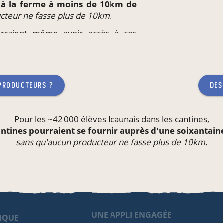
t à la ferme à moins de 10km de
cteur ne fasse plus de 10km.
ourraient même avoir accès à ces
eu de travail
ou l'école de leurs
teur ne fasse plus de 10km.
 producteurs ?
des
Pour les ~42 000 élèves Icaunais dans les
cantines
,
antines pourraient se fournir auprès d'une soixantai
sans qu'aucun producteur ne fasse plus de 10km.
UNE APPLI ENGAGÉE
IQUE