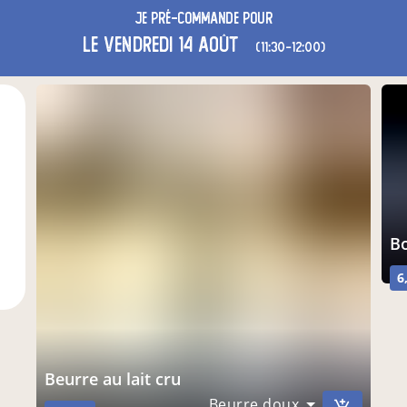
Je
pré-commande
pour
le vendredi 14 août
(11:30-12:00)
6
Beurre au lait cru
Beurre doux