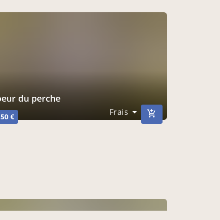
coeur du perche
Frais
,50 €