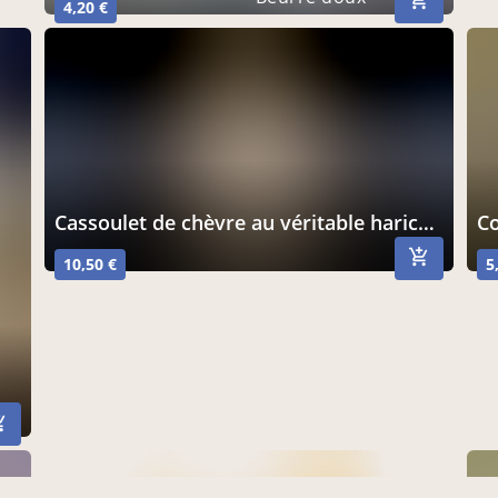
4,20 €
cassoulet de chèvre au véritable haricot de soissons 800g
10,50 €
5