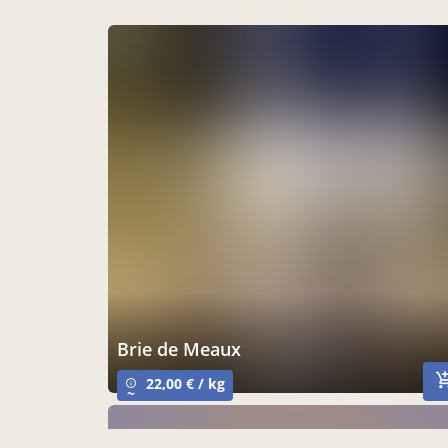
Brie de Meaux
22,00 € / kg
info_outline
~