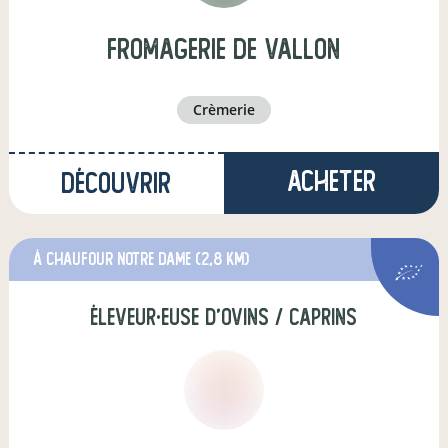
Fromagerie de Vallon
crèmerie
Acheter
Découvrir
à chaufour notre dame
(2,8 km)
éleveur·euse d'ovins / caprins