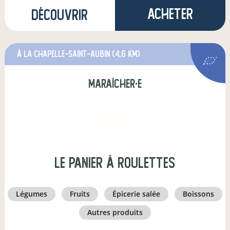
Acheter
Découvrir
à La Chapelle-Saint-Aubin
(4,6 km)
maraîcher·e
Le Panier à roulettes
légumes
fruits
épicerie salée
boissons
autres produits