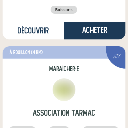
boissons
Acheter
Découvrir
à Rouillon
(4 km)
maraîcher·e
association tarmac