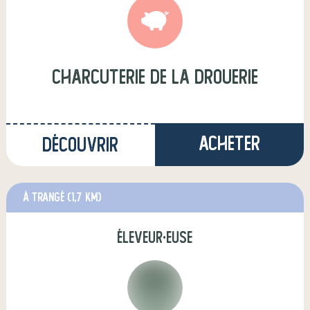
Charcuterie de la Drouerie
Acheter
Découvrir
à Trangé
(1,7 km)
éleveur·euse