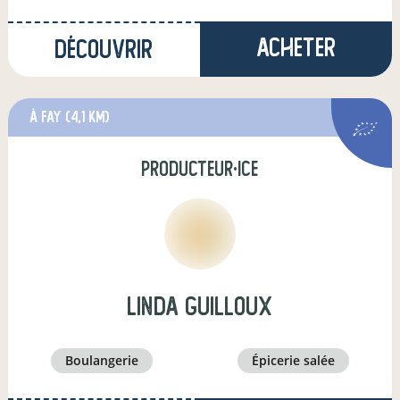
Acheter
Découvrir
à Fay
(4,1 km)
producteur·ice
Linda GUILLOUX
boulangerie
épicerie salée