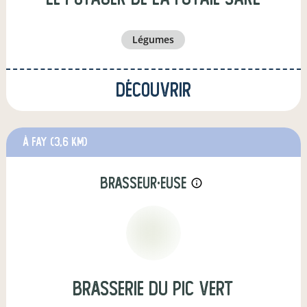
légumes
Découvrir
à Fay
(3,6 km)
brasseur·euse
info_outline
Brasserie du Pic Vert