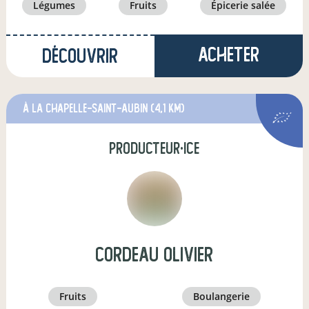
légumes
fruits
épicerie salée
Acheter
Découvrir
à La Chapelle-Saint-Aubin
(4,1 km)
producteur·ice
cordeau olivier
fruits
boulangerie