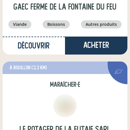
gaec ferme de la fontaine du feu
viande
boissons
autres produits
Acheter
Découvrir
à Rouillon
(3,3 km)
maraîcher·e
Le Potager de la Futaie SARL