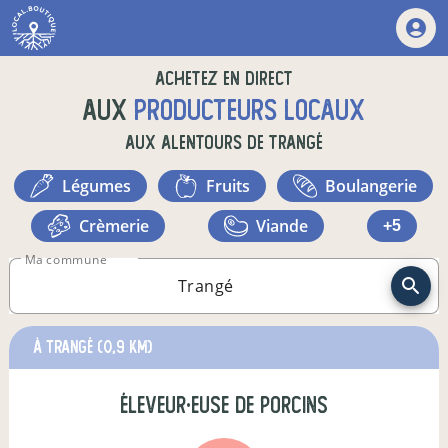
Achetez en direct
aux
producteurs locaux
aux alentours de
Trangé
légumes
fruits
boulangerie
crèmerie
viande
+5
Ma commune
à Trangé
(0,9 km)
éleveur·euse de porcins