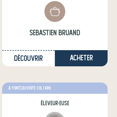
sebastien bruand
Acheter
Découvrir
à Fontcouverte
(16,1 km)
éleveur·euse