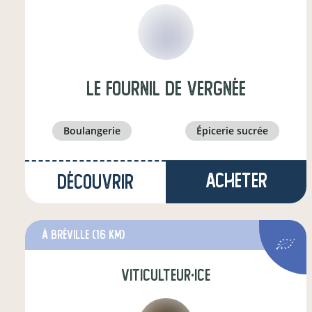
Le Fournil de Vergnée
boulangerie
épicerie sucrée
Acheter
Découvrir
à Bréville
(16 km)
viticulteur·ice