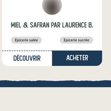
Miel & Safran par Laurence B.
épicerie salée
épicerie sucrée
Acheter
Découvrir
à Sonnac
(18,5 km)
producteur·ice
QUE
une appli de local.boutique
& de l'AMRF