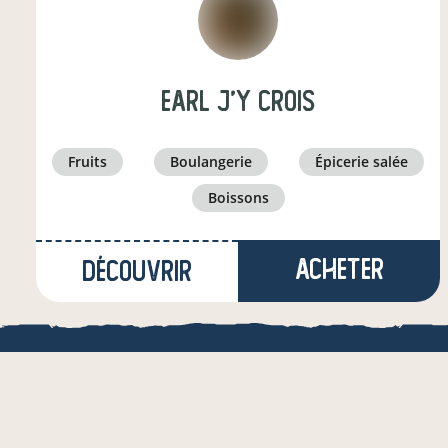
earl j'y crois
fruits
boulangerie
épicerie salée
boissons
Acheter
Découvrir
à Macqueville
(17,6 km)
boulanger·e
info_outline
LOCAL.BOUTI