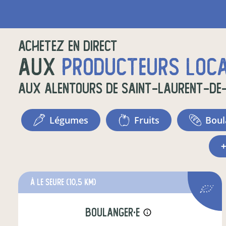
Achetez en direct
aux
producteurs loc
aux alentours de
Saint-Laurent-de
légumes
fruits
bou
à Le Seure
(10,5 km)
boulanger·e
info_outline