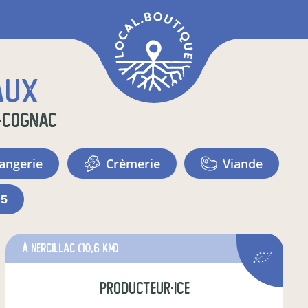
aux
-Cognac
langerie
crèmerie
viande
+5
à Nercillac
(10,6 km)
producteur·ice