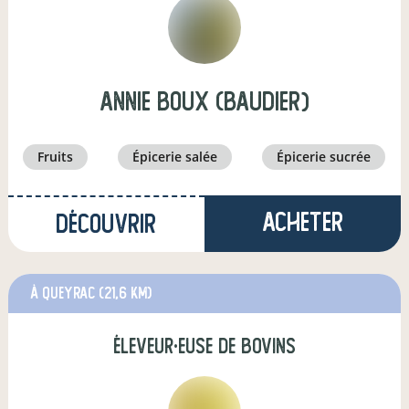
annie boux (baudier)
fruits
épicerie salée
épicerie sucrée
Acheter
Découvrir
à Queyrac
(21,6 km)
éleveur·euse de bovins