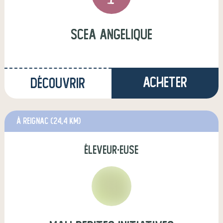
scea angelique
Acheter
Découvrir
à Reignac
(24,4 km)
éleveur·euse