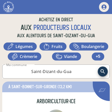
Achetez en direct
aux
producteurs locaux
aux alentours de
Saint-Dizant-du-Gua
légumes
fruits
boulangerie
crèmerie
viande
+5
Ma commune
à Saint-Bonnet-sur-Gironde
(13,2 km)
arboriculteur·ice