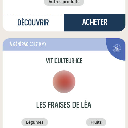
autres produits
Acheter
Découvrir
à Générac
(31,7 km)
viticulteur·ice
Les Fraises de Léa
légumes
fruits