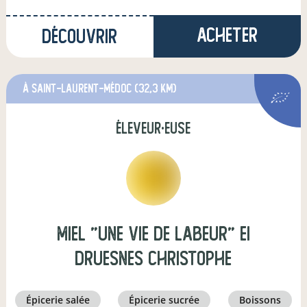
Acheter
Découvrir
à Saint-Laurent-Médoc
(32,3 km)
éleveur·euse
MIEL "UNE VIE DE LABEUR" EI
DRUESNES CHRISTOPHE
épicerie salée
épicerie sucrée
boissons