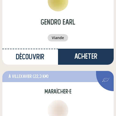
gendro earl
viande
Acheter
Découvrir
à Villexavier
(22,3 km)
maraîcher·e