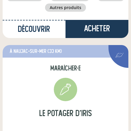
autres produits
Acheter
Découvrir
à Naujac-sur-Mer
(33 km)
maraîcher·e
Le Potager D'Iris