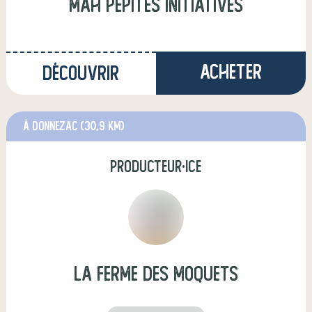
mah pepites initiatives
Acheter
Découvrir
à Donnezac
(30,9 km)
producteur·ice
La ferme des moquets