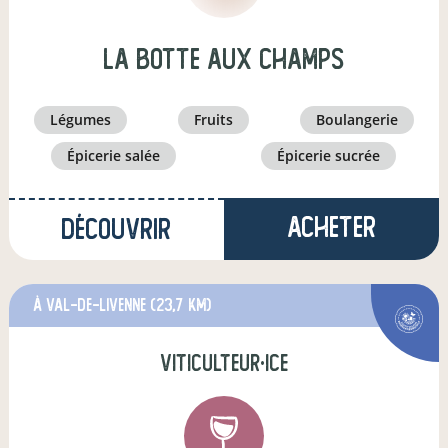
LA BOTTE AUX CHAMPS
légumes
fruits
boulangerie
épicerie salée
épicerie sucrée
Acheter
Découvrir
à Val-de-Livenne
(23,7 km)
viticulteur·ice