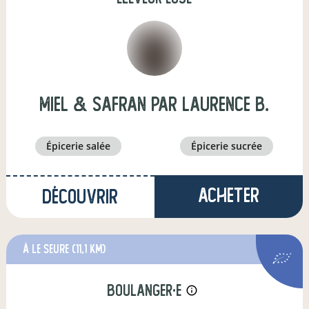
Miel & Safran par Laurence B.
épicerie salée
épicerie sucrée
Acheter
Découvrir
à Le Seure
(11,1 km)
boulanger·e
info_outline