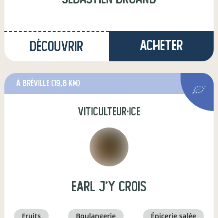
Acheter
Découvrir
à Bréville
(19,8 km)
viticulteur·ice
earl j'y crois
fruits
boulangerie
épicerie salée