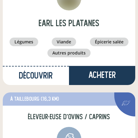
earl les platanes
légumes
viande
épicerie salée
autres produits
Acheter
Découvrir
à Taillebourg
(16,3 km)
éleveur·euse d'ovins / caprins