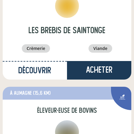
Les Brebis de Saintonge
crèmerie
viande
Acheter
Découvrir
à Aumagne
(15,6 km)
éleveur·euse de bovins