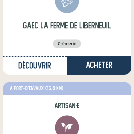
gaec la ferme de liberneuil
crèmerie
Acheter
Découvrir
à Port-d'Envaux
(16,8 km)
artisan·e