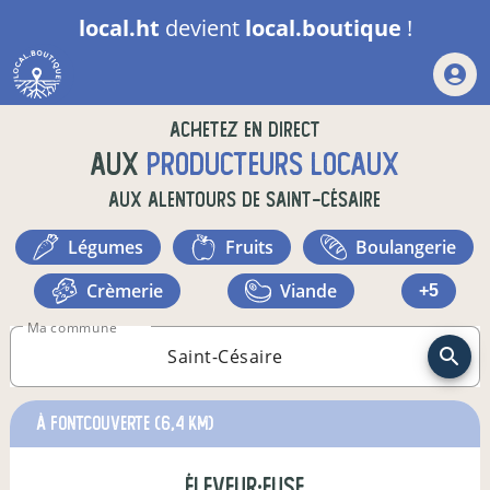
local.ht
devient
local.boutique
!
Achetez en direct
aux
producteurs locaux
aux alentours de
Saint-Césaire
légumes
fruits
boulangerie
crèmerie
viande
+5
Ma commune
à Fontcouverte
(6,4 km)
éleveur·euse