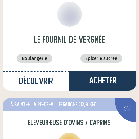
Le Fournil de Vergnée
boulangerie
épicerie sucrée
Acheter
Découvrir
à Saint-Hilaire-de-Villefranche
(12,9 km)
éleveur·euse d'ovins / caprins