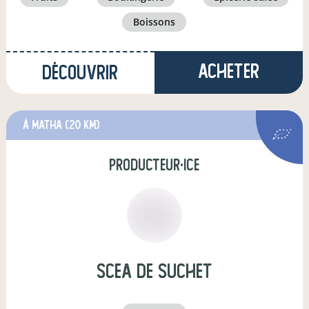
boissons
Acheter
Découvrir
à Matha
(20 km)
producteur·ice
scea de suchet