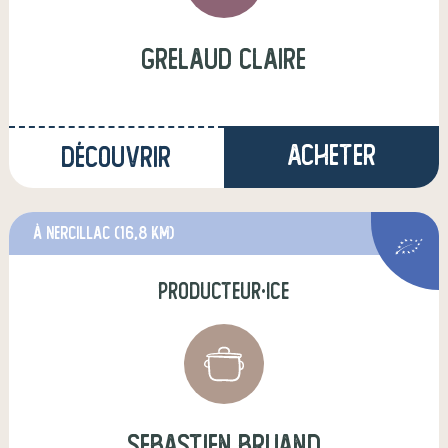
grelaud claire
Acheter
Découvrir
à Nercillac
(16,8 km)
producteur·ice
sebastien bruand