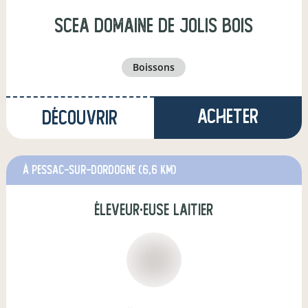
scea domaine de jolis bois
boissons
Acheter
Découvrir
à Pessac-sur-Dordogne
(6,6 km)
éleveur·euse laitier