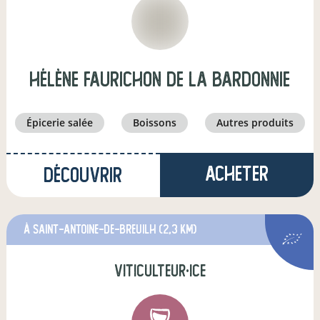
Hélène faurichon de la bardonnie
épicerie salée
boissons
autres produits
Acheter
Découvrir
à Saint-Antoine-de-Breuilh
(2,3 km)
viticulteur·ice