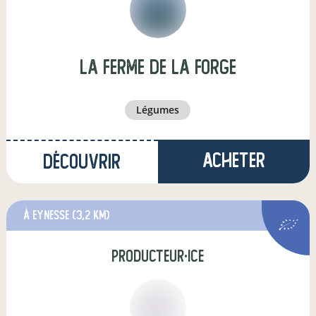
La Ferme de la Forge
légumes
Acheter
Découvrir
à Eynesse
(3,2 km)
producteur·ice