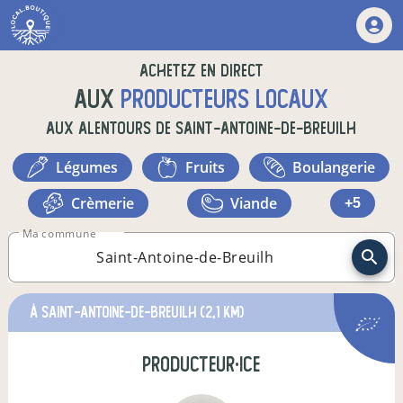
Achetez en direct
aux
producteurs locaux
aux alentours de
Saint-Antoine-de-Breuilh
légumes
fruits
boulangerie
crèmerie
viande
+5
Ma commune
à Saint-Antoine-de-Breuilh
(2,1 km)
producteur·ice