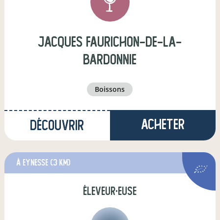
jacques faurichon-de-la-
bardonnie
boissons
Acheter
Découvrir
à Eynesse
(3 km)
éleveur·euse