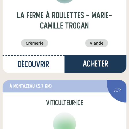
La Ferme à Roulettes - Marie-
Camille TROGAN
crèmerie
viande
Acheter
Découvrir
à Montazeau
(5,7 km)
viticulteur·ice