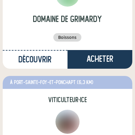
Domaine de Grimardy
boissons
Acheter
Découvrir
à Port-Sainte-Foy-et-Ponchapt
(6,3 km)
viticulteur·ice