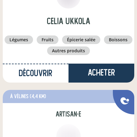
celia ukkola
légumes
fruits
épicerie salée
boissons
autres produits
Acheter
Découvrir
à Vélines
(4,4 km)
artisan·e