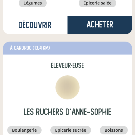
légumes
épicerie salée
Acheter
Découvrir
à Cardroc
(13,4 km)
éleveur·euse
Les Ruchers d'Anne-Sophie
boulangerie
épicerie sucrée
boissons