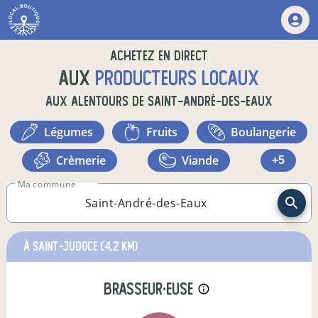
Achetez en direct
aux
producteurs locaux
aux alentours de
Saint-André-des-Eaux
légumes
fruits
boulangerie
crèmerie
viande
+5
Ma commune
à Saint-Judoce
(4,2 km)
brasseur·euse
info_outline