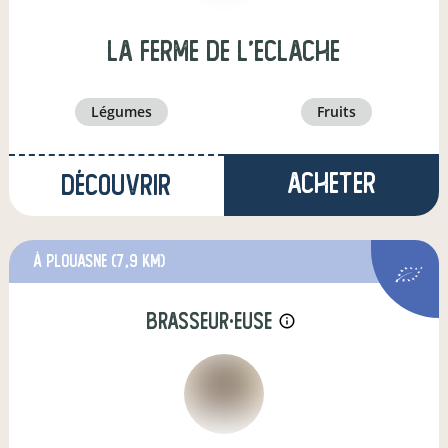
La ferme de l'eclache
légumes
fruits
Acheter
Découvrir
à Plouasne
(7,9 km)
brasseur·euse
info_outline