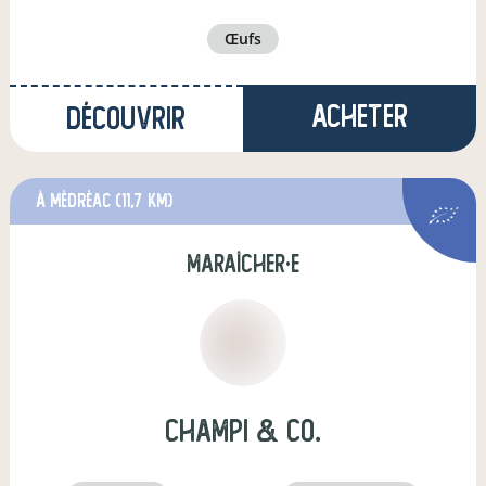
œufs
Acheter
Découvrir
à Médréac
(11,7 km)
maraîcher·e
Champi & Co.