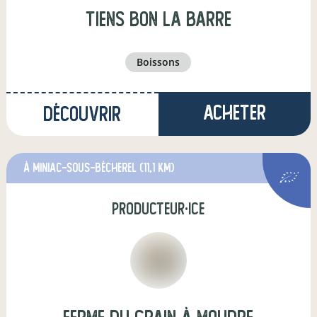
tiens bon la barre
boissons
Acheter
Découvrir
à Miniac-sous-Bécherel
(11,1 km)
producteur·ice