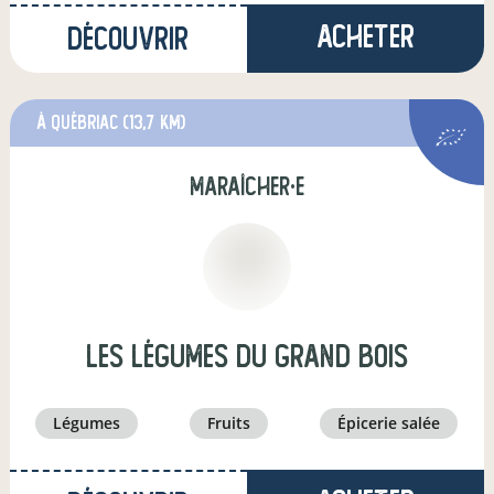
Acheter
Découvrir
à Québriac
(13,7 km)
maraîcher·e
Les Légumes du Grand Bois
légumes
fruits
épicerie salée