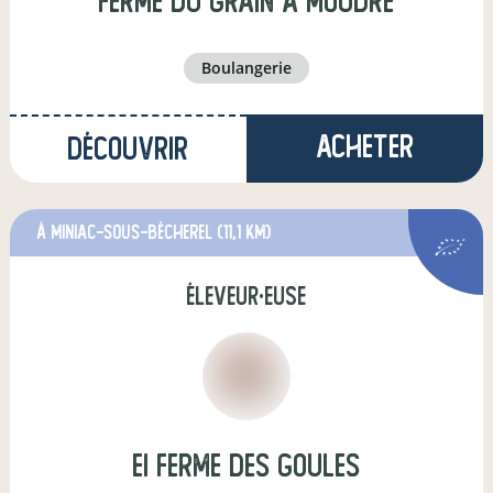
Ferme du Grain à Moudre
boulangerie
Acheter
Découvrir
à Miniac-sous-Bécherel
(11,1 km)
éleveur·euse
EI Ferme des goules