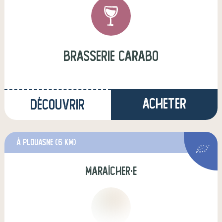
Brasserie Carabo
Acheter
Découvrir
à Plouasne
(6 km)
maraîcher·e