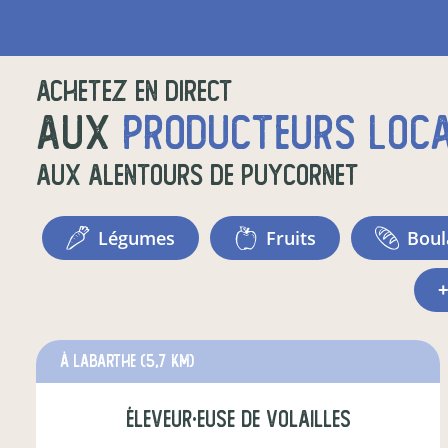
Achetez en direct
aux
producteurs loc
aux alentours de
Puycornet
légumes
fruits
bou
à Labarthe
(5,7 km)
éleveur·euse de volailles