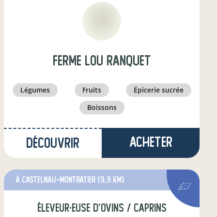
Ferme Lou Ranquet
légumes
fruits
épicerie sucrée
boissons
Acheter
Découvrir
à Castelnau-Montratier
(9,9 km)
éleveur·euse d'ovins / caprins