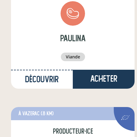
paulina
viande
Acheter
Découvrir
à Vazerac
(8 km)
producteur·ice