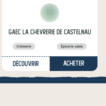
GAEC la chevrerie de castelnau
crèmerie
épicerie salée
Acheter
Découvrir
à MOISSAC
(12,5 km)
arboriculteur·ice
QUE
une appli de local.boutique
& de l'AMRF