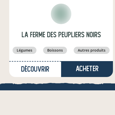
La Ferme des Peupliers Noirs
légumes
boissons
autres produits
Acheter
Découvrir
à Lizac
(12,1 km)
arboriculteur·ice
LOCAL.BOUTI