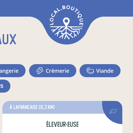
aux
langerie
crèmerie
viande
+5
à Lafrançaise
(6,3 km)
éleveur·euse