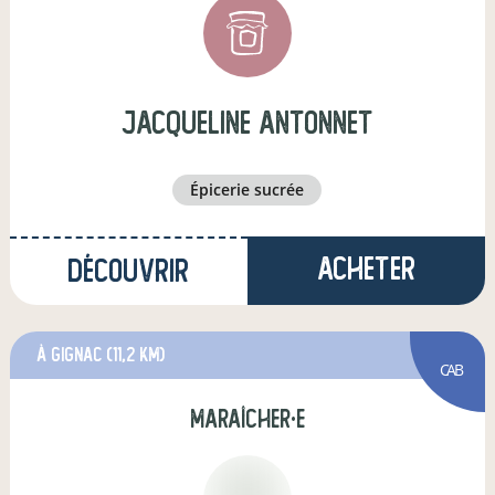
jacqueline antonnet
épicerie sucrée
Acheter
Découvrir
à Gignac
(11,2 km)
CAB
maraîcher·e