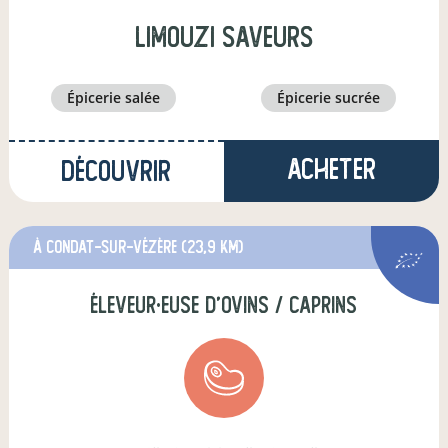
limouzi saveurs
épicerie salée
épicerie sucrée
Acheter
Découvrir
à Condat-sur-Vézère
(23,9 km)
éleveur·euse d'ovins / caprins