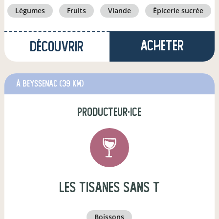
légumes
fruits
viande
épicerie sucrée
Acheter
Découvrir
à Beyssenac
(39 km)
producteur·ice
Les tisanes sans T
boissons