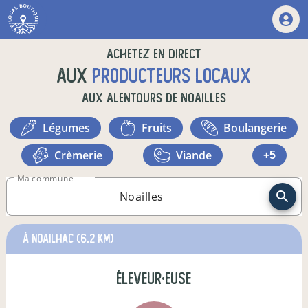
Achetez en direct
aux
producteurs locaux
aux alentours de
Noailles
légumes
fruits
boulangerie
crèmerie
viande
+5
Ma commune
à Noailhac
(6,2 km)
éleveur·euse