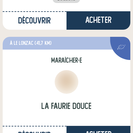
Acheter
Découvrir
à Le Lonzac
(41,7 km)
maraîcher·e
La Faurie Douce