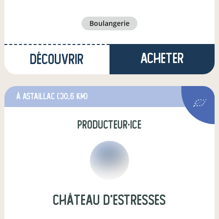
boulangerie
Acheter
Découvrir
à Astaillac
(30,6 km)
producteur·ice
Château d'Estresses