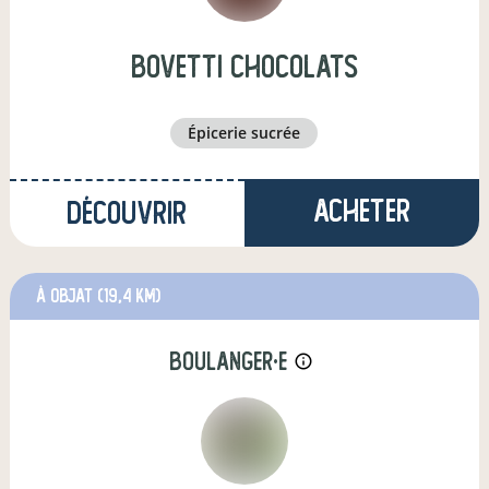
bovetti chocolats
épicerie sucrée
Acheter
Découvrir
à Objat
(19,4 km)
boulanger·e
info_outline