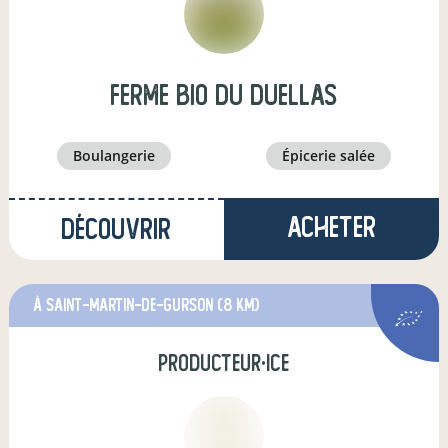
Ferme Bio du Duellas
boulangerie
épicerie salée
Acheter
Découvrir
à Saint-Martin-de-Gurson
(8 km)
producteur·ice