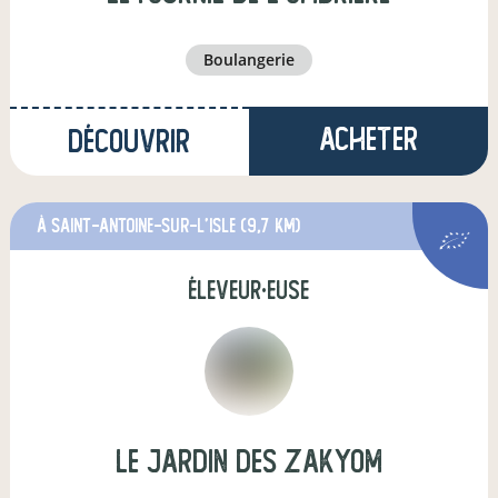
boulangerie
Acheter
Découvrir
à Saint-Antoine-sur-l'Isle
(9,7 km)
éleveur·euse
Le Jardin des ZakYom