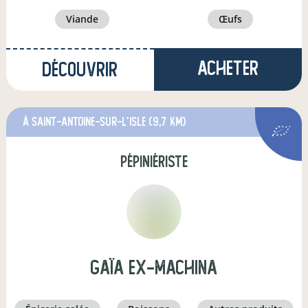
viande
œufs
Acheter
Découvrir
à Saint-Antoine-sur-l'Isle
(9,7 km)
pépiniériste
gaïa ex-machina