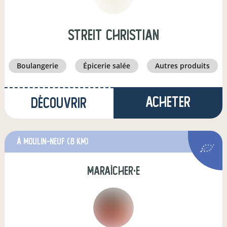
STREIT Christian
boulangerie
épicerie salée
autres produits
Acheter
Découvrir
à Moulin-Neuf
(8 km)
maraîcher·e