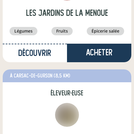
les jardins de la menoue
légumes
fruits
épicerie salée
Acheter
Découvrir
à Carsac-de-Gurson
(8,5 km)
éleveur·euse