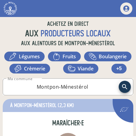
Achetez en direct
aux
producteurs locaux
aux alentours de
Montpon-Ménestérol
légumes
fruits
boulangerie
crèmerie
viande
+5
Ma commune
à Montpon-Ménestérol
(2,3 km)
maraîcher·e