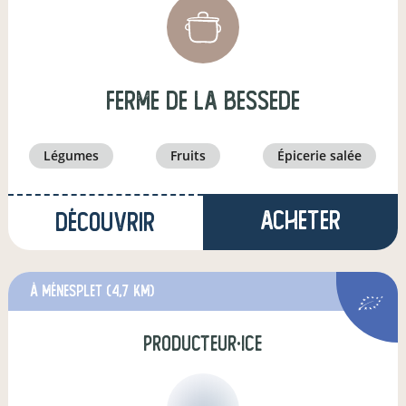
Ferme de la bessede
légumes
fruits
épicerie salée
Acheter
Découvrir
à Ménesplet
(4,7 km)
producteur·ice