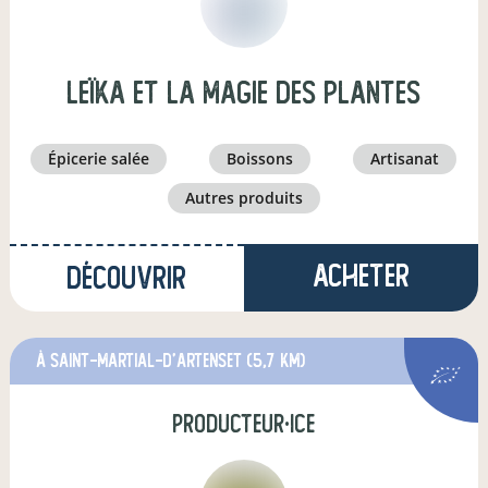
leïka et la magie des plantes
épicerie salée
boissons
artisanat
autres produits
Acheter
Découvrir
à Saint-Martial-d'Artenset
(5,7 km)
producteur·ice