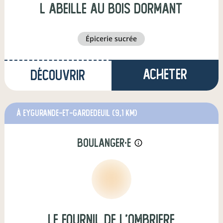
l abeille au bois dormant
épicerie sucrée
Acheter
Découvrir
à Eygurande-et-Gardedeuil
(9,1 km)
boulanger·e
info_outline
le fournil de l'ombriere