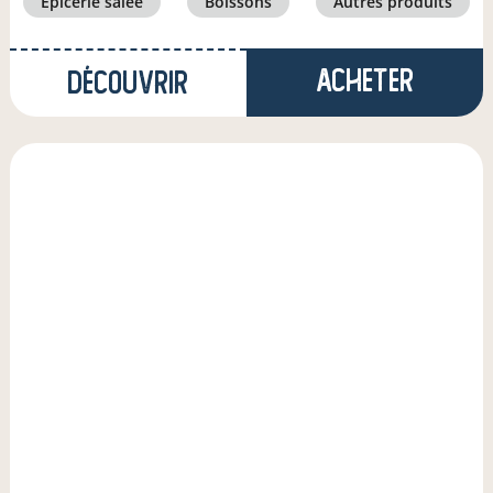
épicerie salée
boissons
autres produits
Acheter
Découvrir