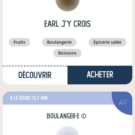
earl j'y crois
fruits
boulangerie
épicerie salée
boissons
Acheter
Découvrir
à Le Seure
(9,7 km)
boulanger·e
info_outline