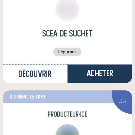
scea de suchet
légumes
Acheter
Découvrir
à Sonnac
(5,1 km)
producteur·ice