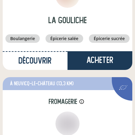
La Gouliche
boulangerie
épicerie salée
épicerie sucrée
Acheter
Découvrir
à Neuvicq-le-Château
(13,3 km)
fromagerie
info_outline