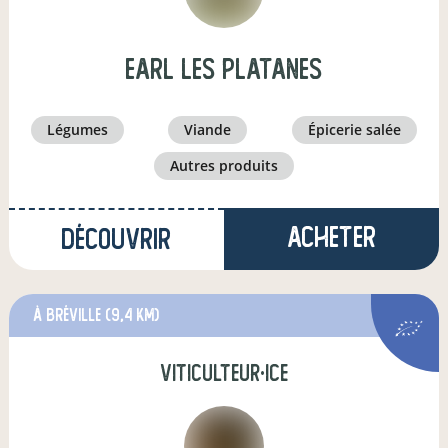
earl les platanes
légumes
viande
épicerie salée
autres produits
Acheter
Découvrir
à Bréville
(9,4 km)
viticulteur·ice