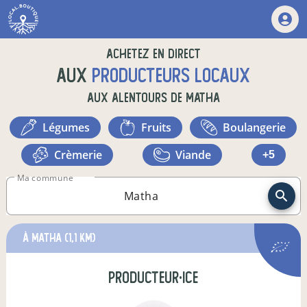
Achetez en direct
aux
producteurs locaux
aux alentours de
Matha
légumes
fruits
boulangerie
crèmerie
viande
+5
Ma commune
à Matha
(1,1 km)
producteur·ice