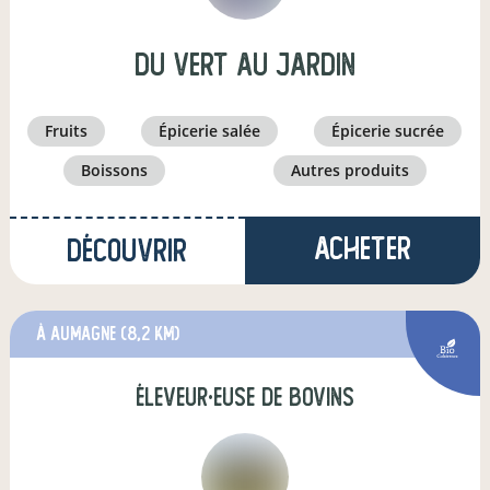
Du vert au jardin
fruits
épicerie salée
épicerie sucrée
boissons
autres produits
Acheter
Découvrir
à Aumagne
(8,2 km)
éleveur·euse de bovins