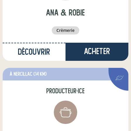
ana & robie
crèmerie
Acheter
Découvrir
à Nercillac
(14 km)
producteur·ice