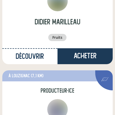
didier marilleau
fruits
Acheter
Découvrir
à Louzignac
(7,1 km)
producteur·ice