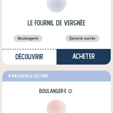
Le Fournil de Vergnée
boulangerie
épicerie sucrée
Acheter
Découvrir
à Macqueville
(12,2 km)
boulanger·e
info_outline