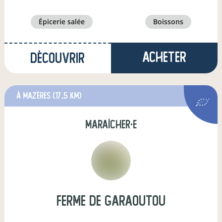
épicerie salée
boissons
Acheter
Découvrir
à Mazères
(17,5 km)
maraîcher·e
Ferme de Garaoutou