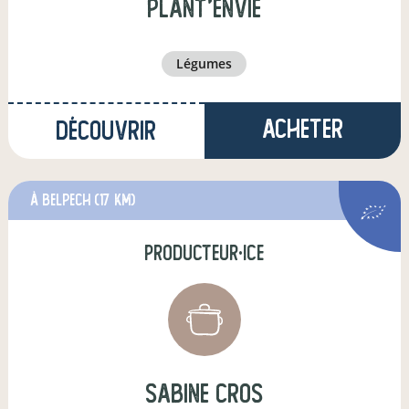
Plant'EnVie
légumes
Acheter
Découvrir
à Belpech
(17 km)
producteur·ice
sabine cros