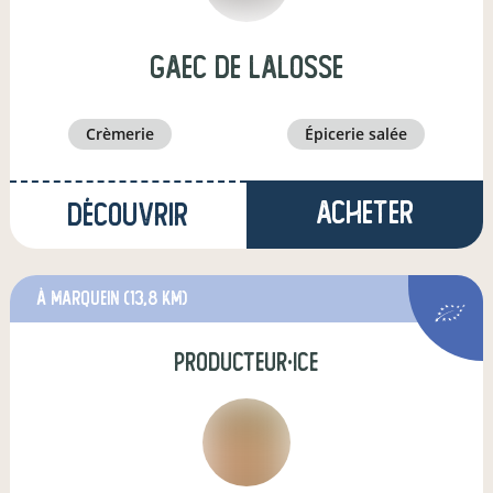
GAEC DE LALOSSE
crèmerie
épicerie salée
Acheter
Découvrir
à Marquein
(13,8 km)
producteur·ice