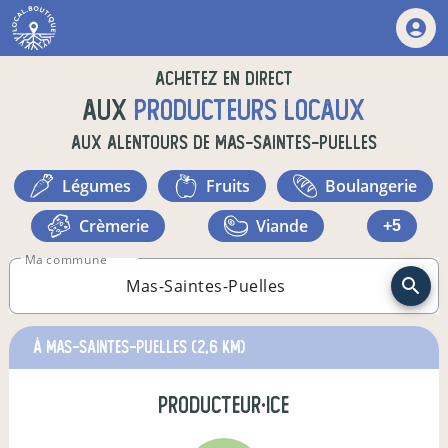
Achetez en direct
aux
producteurs locaux
aux alentours de
Mas-Saintes-Puelles
légumes
fruits
boulangerie
crèmerie
viande
+5
Ma commune
à MAS-SAINTES-PUELLES
(2,6 km)
producteur·ice