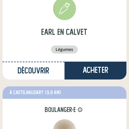
earl en calvet
légumes
Acheter
Découvrir
à Castelnaudary
(9,6 km)
boulanger·e
info_outline