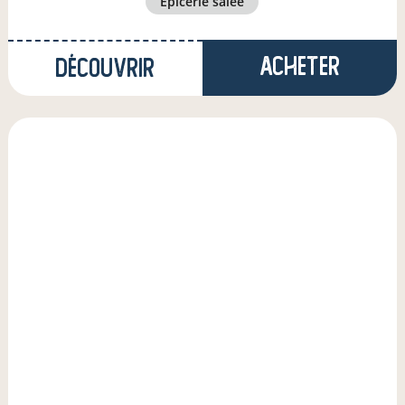
épicerie salée
Acheter
Découvrir