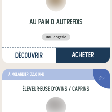
Au pain d autrefois
boulangerie
Acheter
Découvrir
à Molandier
(12,8 km)
éleveur·euse d'ovins / caprins