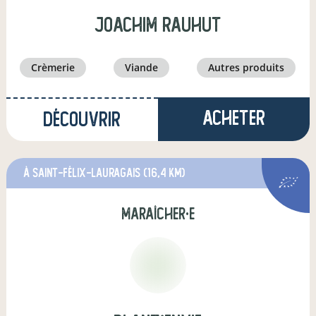
joachim rauhut
crèmerie
viande
autres produits
Acheter
Découvrir
à Saint-Félix-Lauragais
(16,4 km)
maraîcher·e