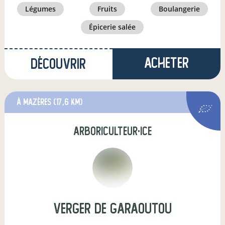
légumes
fruits
boulangerie
épicerie salée
Acheter
Découvrir
à Mazères
(17,6 km)
arboriculteur·ice
Verger de Garaoutou