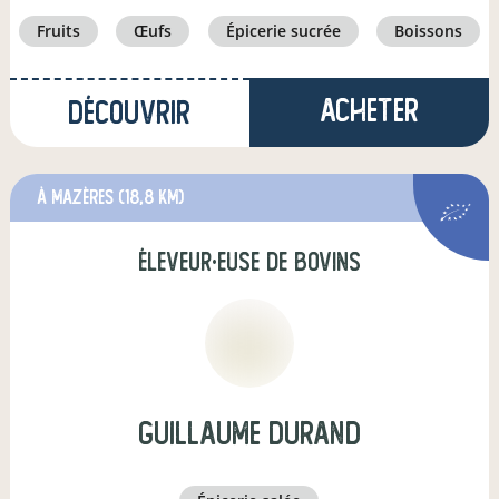
fruits
œufs
épicerie sucrée
boissons
Acheter
Découvrir
à Mazères
(18,8 km)
éleveur·euse de bovins
guillaume durand