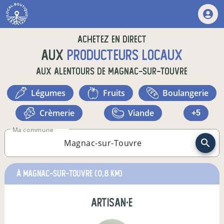
Achetez en direct
aux
producteurs locaux
aux alentours de
Magnac-sur-Touvre
légumes
fruits
boulangerie
crèmerie
viande
+5
Ma commune
à Magnac-sur-Touvre
(0,8 km)
artisan·e