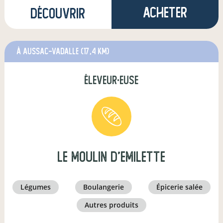
Acheter
Découvrir
à Aussac-Vadalle
(17,4 km)
éleveur·euse
le moulin d'emilette
légumes
boulangerie
épicerie salée
autres produits