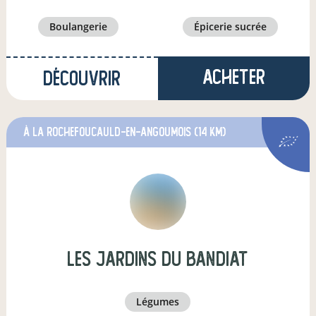
boulangerie
épicerie sucrée
Acheter
Découvrir
à La Rochefoucauld-en-Angoumois
(14 km)
Les Jardins du Bandiat
légumes