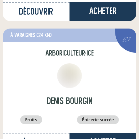
Acheter
Découvrir
à Varaignes
(24 km)
arboriculteur·ice
denis bourgin
fruits
épicerie sucrée