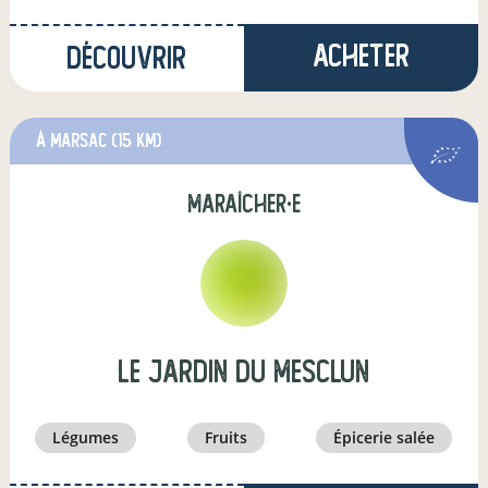
Acheter
Découvrir
à Marsac
(15 km)
maraîcher·e
Le Jardin Du Mesclun
légumes
fruits
épicerie salée