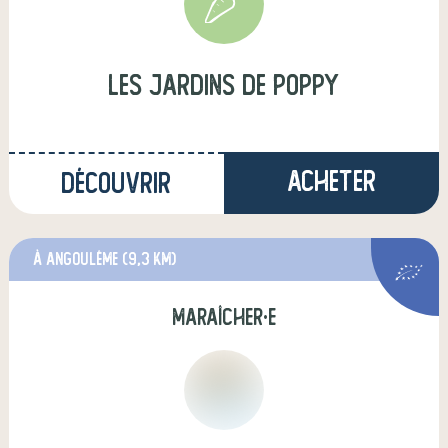
Les Jardins de Poppy
Acheter
Découvrir
à Angoulême
(9,3 km)
maraîcher·e