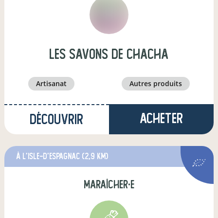
les Savons de ChaCha
artisanat
autres produits
Acheter
Découvrir
à L'Isle-d'Espagnac
(2,9 km)
maraîcher·e