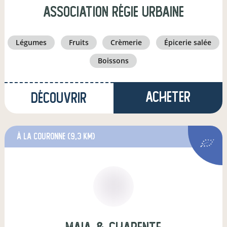
Association Régie Urbaine
légumes
fruits
crèmerie
épicerie salée
boissons
Acheter
Découvrir
à La Couronne
(9,3 km)