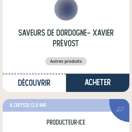
saveurs de dordogne- Xavier
Prévost
autres produits
Acheter
Découvrir
à creysse
(2,9 km)
producteur·ice