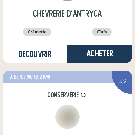
Chevrerie d'Antryca
crèmerie
œufs
Acheter
Découvrir
à bergerac
(6,2 km)
conserverie
info_outline