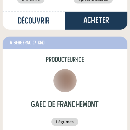
Acheter
Découvrir
à Bergerac
(7 km)
producteur·ice
GAEC de Franchemont
légumes