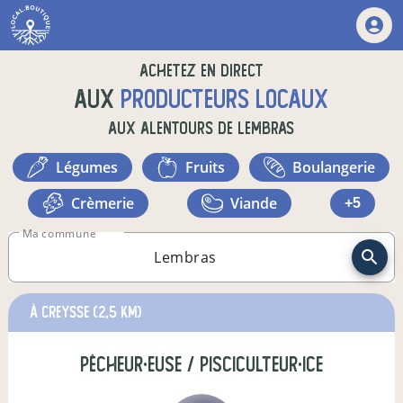
Achetez en direct
aux
producteurs locaux
aux alentours de
Lembras
légumes
fruits
boulangerie
crèmerie
viande
+5
Ma commune
à creysse
(2,5 km)
pêcheur·euse / pisciculteur·ice