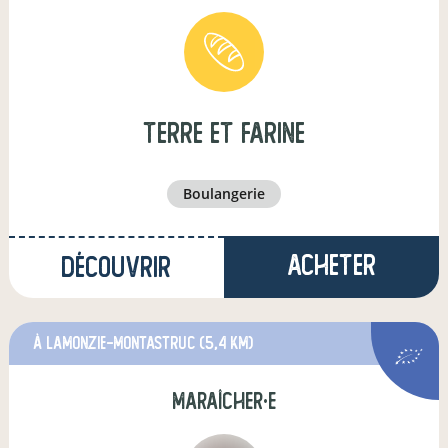
Terre et farine
boulangerie
Acheter
Découvrir
à lamonzie-montastruc
(5,4 km)
maraîcher·e