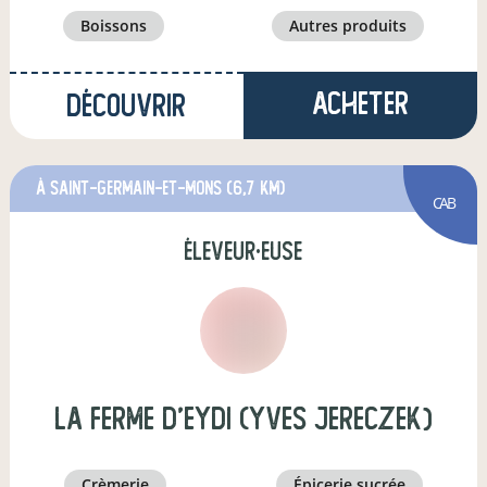
boissons
autres produits
Acheter
Découvrir
à Saint-Germain-et-Mons
(6,7 km)
CAB
éleveur·euse
La Ferme d'Eydi (Yves JERECZEK)
crèmerie
épicerie sucrée