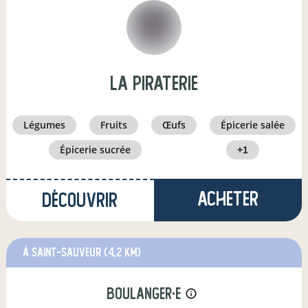
la piraterie
légumes
fruits
œufs
épicerie salée
épicerie sucrée
+1
Acheter
Découvrir
à Saint-Sauveur
(4,2 km)
boulanger·e
info_outline