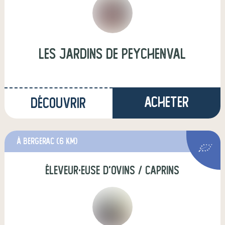
les jardins de peychenval
Acheter
Découvrir
à bergerac
(6 km)
éleveur·euse d'ovins / caprins