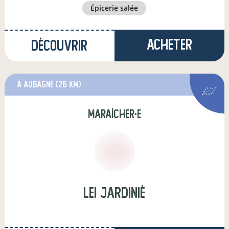
épicerie salée
Acheter
Découvrir
à Aubagne
(26 km)
maraîcher·e
Lei Jardinié