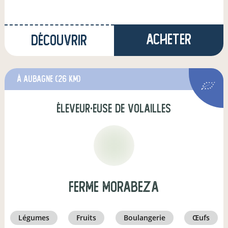
Acheter
Découvrir
à Aubagne
(26 km)
éleveur·euse de volailles
FERME MORABEZA
légumes
fruits
boulangerie
œufs