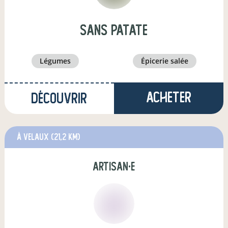
sans patate
légumes
épicerie salée
Acheter
Découvrir
à Velaux
(21,2 km)
artisan·e