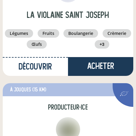
la violaine saint joseph
légumes
fruits
boulangerie
crèmerie
œufs
+3
Acheter
Découvrir
à Jouques
(15 km)
producteur·ice