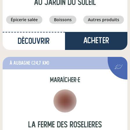
AU JARDIN DU SOLEIL
épicerie salée
boissons
autres produits
Acheter
Découvrir
à Aubagne
(24,7 km)
maraîcher·e
la ferme des roselieres