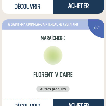
Acheter
Découvrir
à Saint-Maximin-la-Sainte-Baume
(28,4 km)
maraîcher·e
florent vicaire
autres produits
Acheter