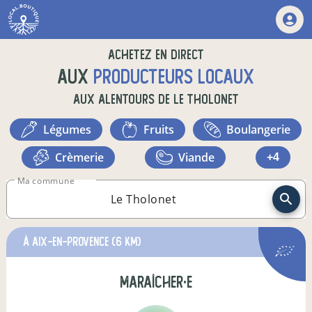
Achetez en direct
aux
producteurs locaux
aux alentours de
Le Tholonet
légumes
fruits
boulangerie
crèmerie
viande
+4
Ma commune
à Aix-en-Provence
(6 km)
maraîcher·e