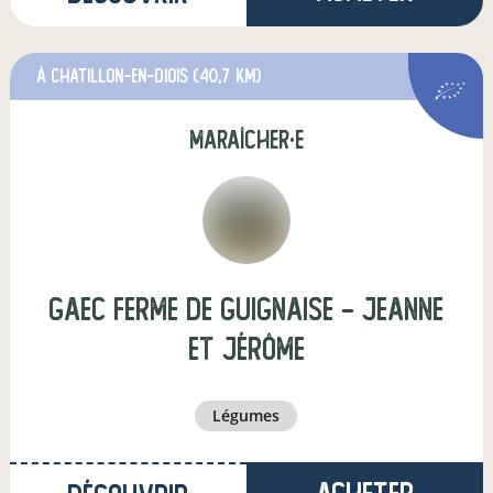
à chatillon-en-diois
(40,7 km)
maraîcher·e
gaec ferme de guignaise - Jeanne
et Jérôme
légumes