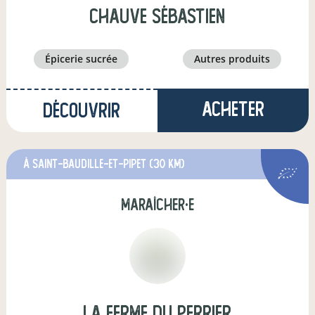
CHAUVE Sébastien
épicerie sucrée
autres produits
Acheter
Découvrir
à Saint-Baudille-et-Pipet
(30 km)
maraîcher·e
La Ferme du Perrier