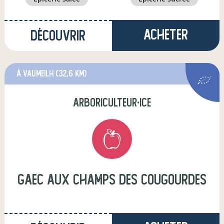
Acheter
Découvrir
à Vaumeilh
(32,6 km)
arboriculteur·ice
GAEC Aux champs des Cougourdes