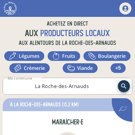
Achetez en direct
aux
producteurs locaux
aux alentours de
La Roche-des-Arnauds
légumes
fruits
boulangerie
crèmerie
viande
+5
Ma commune
à La Roche-des-Arnauds
(0,2 km)
maraîcher·e