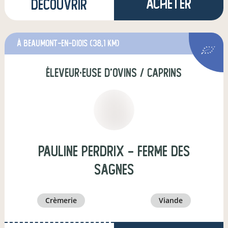
Acheter
Découvrir
à Beaumont-en-Diois
(38,1 km)
éleveur·euse d'ovins / caprins
Pauline Perdrix - Ferme des
Sagnes
crèmerie
viande