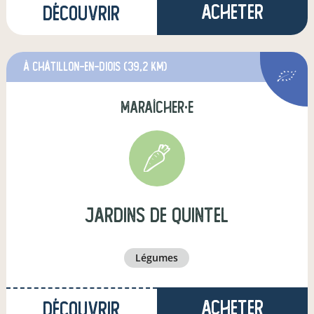
Acheter
Découvrir
à Châtillon-en-Diois
(39,2 km)
maraîcher·e
Jardins de Quintel
légumes
Acheter
Découvrir