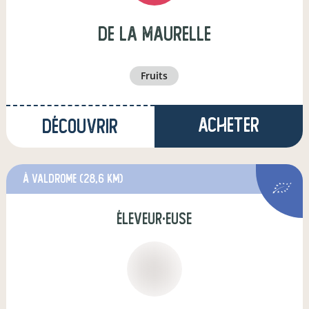
de la maurelle
fruits
Acheter
Découvrir
à valdrome
(28,6 km)
éleveur·euse