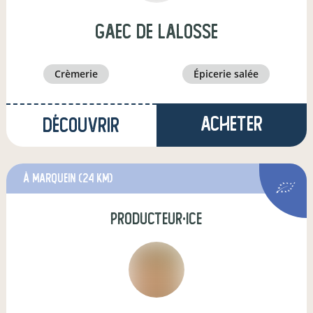
GAEC DE LALOSSE
crèmerie
épicerie salée
Acheter
Découvrir
à Marquein
(24 km)
producteur·ice