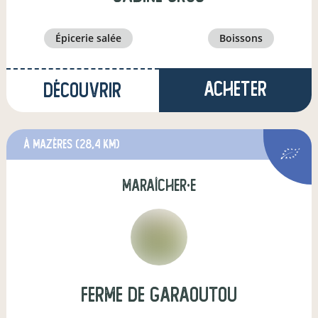
épicerie salée
boissons
Acheter
Découvrir
à Mazères
(28,4 km)
maraîcher·e
Ferme de Garaoutou