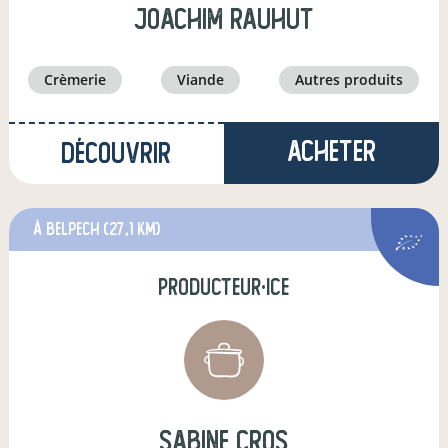
joachim rauhut
crèmerie
viande
autres produits
Acheter
Découvrir
à Belpech
(27,1 km)
producteur·ice
sabine cros