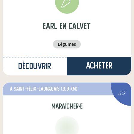
earl en calvet
légumes
Acheter
Découvrir
à Saint-Félix-Lauragais
(9,9 km)
maraîcher·e