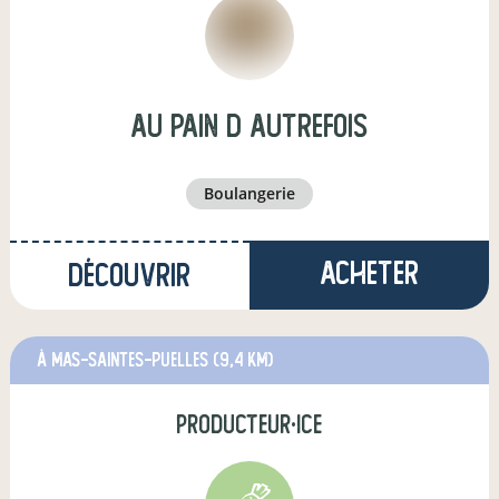
Au pain d autrefois
boulangerie
Acheter
Découvrir
à MAS-SAINTES-PUELLES
(9,4 km)
producteur·ice