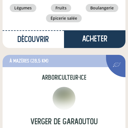
légumes
fruits
boulangerie
épicerie salée
Acheter
Découvrir
à Mazères
(28,5 km)
arboriculteur·ice
Verger de Garaoutou