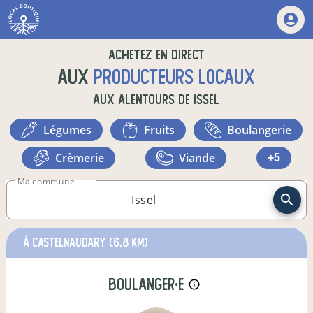
Achetez en direct
aux
producteurs locaux
aux alentours de
Issel
légumes
fruits
boulangerie
crèmerie
viande
+5
Ma commune
à Castelnaudary
(6,8 km)
boulanger·e
info_outline