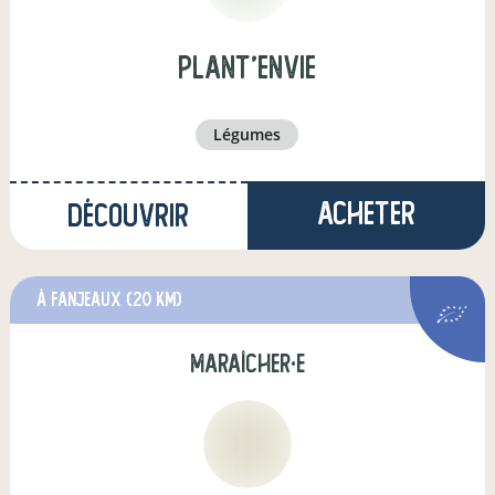
Plant'EnVie
légumes
Acheter
Découvrir
à Fanjeaux
(20 km)
maraîcher·e