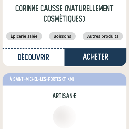
Corinne Causse (Naturellement
cosmétiques)
épicerie salée
boissons
autres produits
Acheter
Découvrir
à Saint-Michel-les-Portes
(11 km)
artisan·e