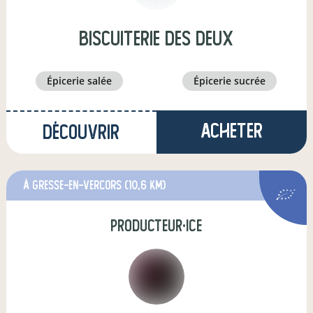
biscuiterie des deux
épicerie salée
épicerie sucrée
Acheter
Découvrir
à Gresse-en-Vercors
(10,6 km)
producteur·ice