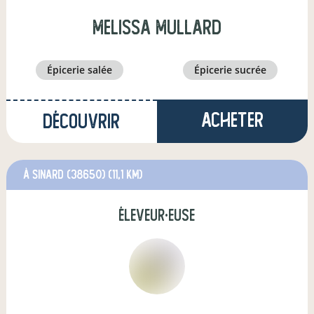
melissa mullard
épicerie salée
épicerie sucrée
Acheter
Découvrir
à Sinard (38650)
(11,1 km)
éleveur·euse