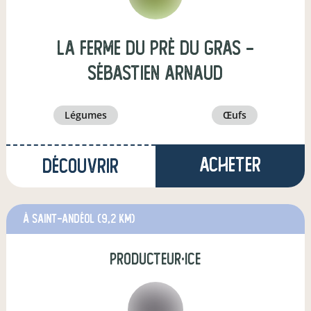
La ferme du Prè du Gras -
Sébastien ARNAUD
légumes
œufs
Acheter
Découvrir
à Saint-Andéol
(9,2 km)
producteur·ice