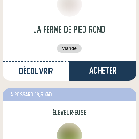
La ferme de Pied Rond
viande
Acheter
Découvrir
à Roissard
(8,5 km)
éleveur·euse