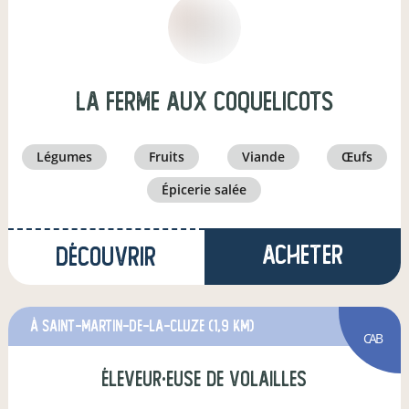
la ferme aux coquelicots
légumes
fruits
viande
œufs
épicerie salée
Acheter
Découvrir
à Saint-Martin-de-la-Cluze
(1,9 km)
CAB
éleveur·euse de volailles