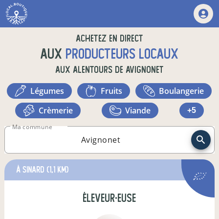
Achetez en direct
aux
producteurs locaux
aux alentours de
Avignonet
légumes
fruits
boulangerie
crèmerie
viande
+5
Ma commune
à Sinard
(1,1 km)
éleveur·euse