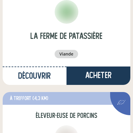
la ferme de Patassière
viande
Acheter
Découvrir
à Treffort
(4,3 km)
éleveur·euse de porcins