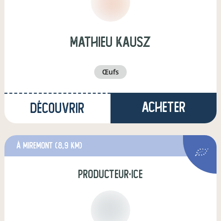
mathieu kausz
œufs
Acheter
Découvrir
à Miremont
(8,9 km)
producteur·ice