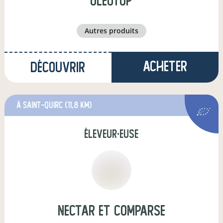
OLÉOTOP
autres produits
Acheter
Découvrir
à Saint-Quirc
(11,8 km)
éleveur·euse
Nectar et Comparse