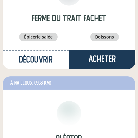
Ferme du Trait Fachet
épicerie salée
boissons
Acheter
Découvrir
à Nailloux
(9,8 km)