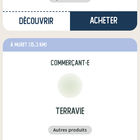
Acheter
Découvrir
à Muret
(15,3 km)
commerçant·e
terravie
autres produits