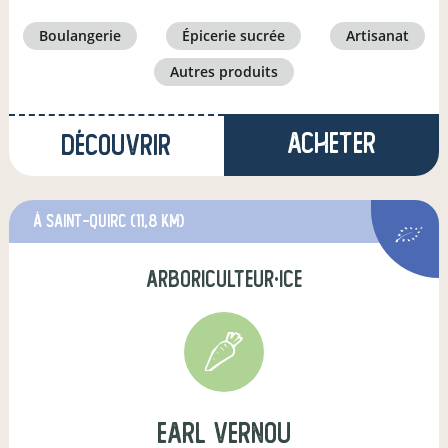
boulangerie
épicerie sucrée
artisanat
autres produits
Acheter
Découvrir
à Saint-Quirc
(11,8 km)
arboriculteur·ice
earl vernou