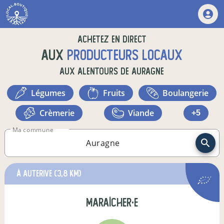
Achetez en direct
aux
producteurs locaux
aux alentours de
Auragne
légumes
fruits
boulangerie
crèmerie
viande
+5
Ma commune
à Auterive
(3,8 km)
maraîcher·e