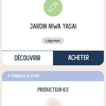
JARDIN NIWA YASAI
légumes
Acheter
Découvrir
à Venerque
(5,8 km)
producteur·ice