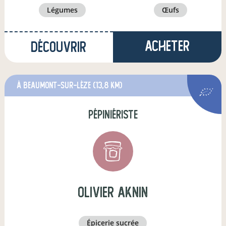
légumes
œufs
Acheter
Découvrir
à Beaumont-sur-Lèze
(13,8 km)
pépiniériste
olivier aknin
épicerie sucrée