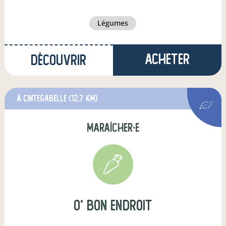
légumes
Acheter
Découvrir
à Cintegabelle
(12,7 km)
maraîcher·e
O' bon endroit