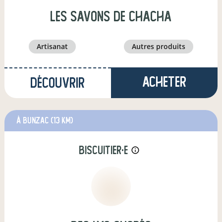
les Savons de ChaCha
artisanat
autres produits
Acheter
Découvrir
à Bunzac
(13 km)
biscuitier·e
info_outline