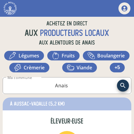
Achetez en direct
aux
producteurs locaux
aux alentours de
Anais
légumes
fruits
boulangerie
crèmerie
viande
+5
Ma commune
à Aussac-Vadalle
(5,2 km)
éleveur·euse