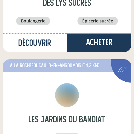
Des Lys Sucrés
boulangerie
épicerie sucrée
Acheter
Découvrir
à La Rochefoucauld-en-Angoumois
(14,2 km)
Les Jardins du Bandiat