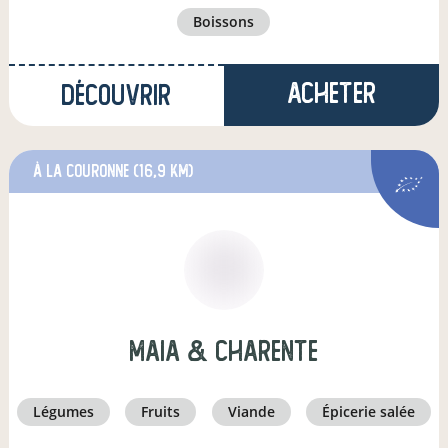
boissons
Acheter
Découvrir
à La Couronne
(16,9 km)
Maia & Charente
légumes
fruits
viande
épicerie salée