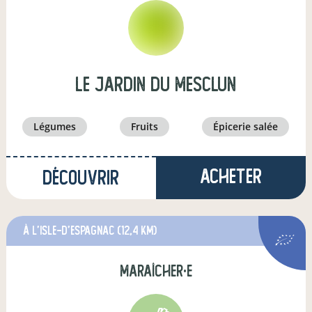
Le Jardin Du Mesclun
légumes
fruits
épicerie salée
Acheter
Découvrir
à L'Isle-d'Espagnac
(12,4 km)
maraîcher·e