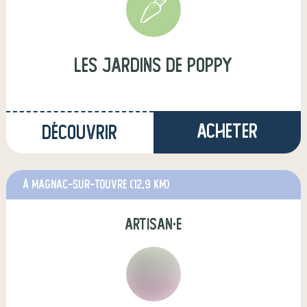
Les Jardins de Poppy
Acheter
Découvrir
à Magnac-sur-Touvre
(12,9 km)
artisan·e