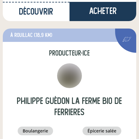
Acheter
Découvrir
à Rouillac
(18,9 km)
producteur·ice
Philippe Guédon La Ferme Bio de
Ferrieres
boulangerie
épicerie salée