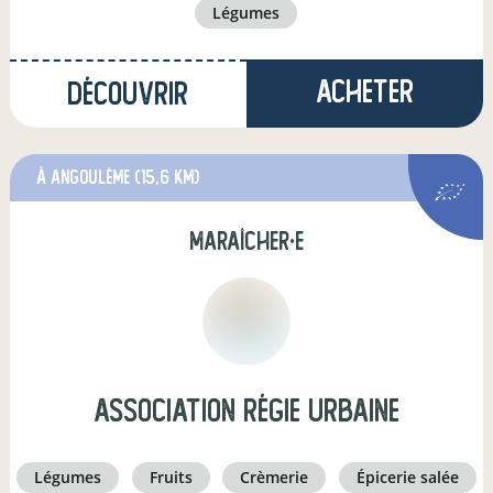
légumes
Acheter
Découvrir
à Angoulême
(15,6 km)
maraîcher·e
Association Régie Urbaine
légumes
fruits
crèmerie
épicerie salée