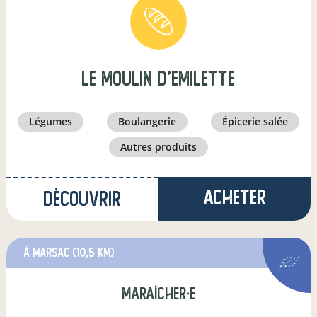
le moulin d'emilette
légumes
boulangerie
épicerie salée
autres produits
Acheter
Découvrir
à Marsac
(10,5 km)
maraîcher·e