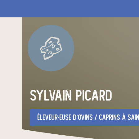
sylvain picard
éleveur·euse d'ovins / caprins
à saint-marc