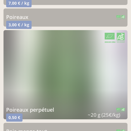
7,00 € / kg
poireaux
CERTIFIÉ PAR FR-BIO-15
AGRICULTURE FRANCE
3,00 € / kg
CERTIFIÉ PAR FR-BIO-15
AGRICULTURE FRANCE
poireaux perpétuel
CERTIFIÉ PAR FR-BIO-15
AGRICULTURE FRANCE
~20 g (25€/kg)
0,50 €