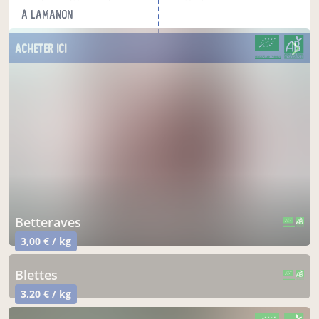
à Lamanon
acheter ici
CERTIFIÉ PAR FR-BIO-15
AGRICULTURE FRANCE
betteraves
CERTIFIÉ PAR FR-BIO-15
AGRICULTURE FRANCE
3,00 € / kg
blettes
CERTIFIÉ PAR FR-BIO-15
AGRICULTURE FRANCE
3,20 € / kg