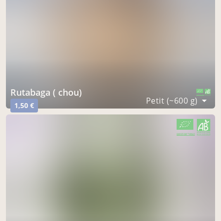
rutabaga ( chou)
CERTIFIÉ PAR FR-BIO-15
AGRICULTURE FRANCE
Petit (~600 g)
1,50 €
CERTIFIÉ PAR FR-BIO-15
AGRICULTURE FRANCE