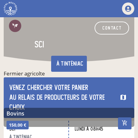
contact
sci
à Tinténiac
Fermier agricolte
Venez chercher votre panier
nos produits du moment
au relais de producteurs de votre
choix
bovins
150,00 €
sci
lundi à 08h45
à Tinténiac