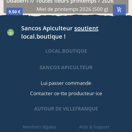
Udaberri // Toutes fleurs printemps / 2026
Miel de printemps 2026 (500 g)
9,50 €
Sancos Apiculteur
soutient
local.boutique !
LOCAL.BOUTIQUE
SANCOS APICULTEUR
Lui passer commande
Contacter ce·tte producteur·ice
AUTOUR DE VILLEFRANQUE
Mentions légales
Aide & Support