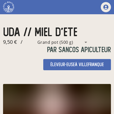
uda // miel d’ete
9,50 €
/
Grand pot (500 g)
par
Sancos Apiculteur
éleveur·euse
à Villefranque