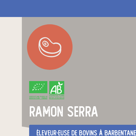
CERTIFIÉ PAR FR-BIO-10
AGRICULTURE FRANCE
ramon serra
éleveur·euse de bovins
à Barbentane