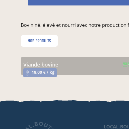
Bovin né, élevé et nourri avec notre production
nos produits
viande bovine
CERTIFIÉ PAR FR-BIO-10
AGRICULTURE FRANCE
18,00 € / kg
info_outline
~
LOCAL.BO