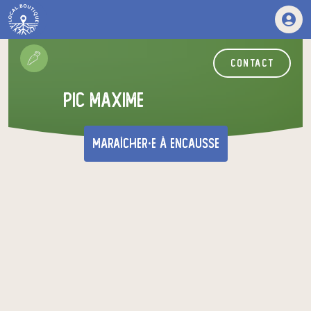
contact
PIC MAXIME
maraîcher·e
à Encausse