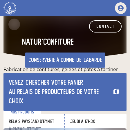
contact
NATUR'CONFITURE
conserverie
à Conne-de-Labarde
Fabrication de confitures, gelées et pâtes à tartiner
maison ,réalisées avec des fruits bio ou issus
Venez chercher votre panier
d'agriculture raisonnée achetés auprès des
producteurs locaux distribution sur les marchés et en
au relais de producteurs de votre
vente en ligne
choix
nos produits
Relais Pays(an) d'Eymet
jeudi à 17h30
à Razac-d'Eymet