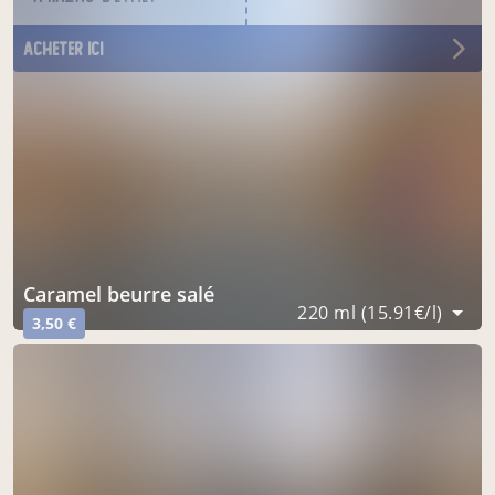
acheter ici
caramel beurre salé
220 ml (15.91€/l)
3,50 €