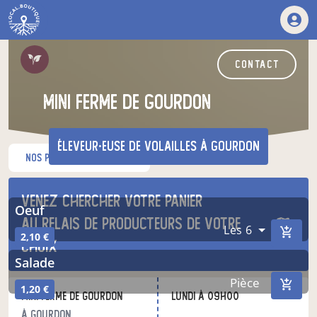
contact
Mini ferme de Gourdon
éleveur·euse de volailles
à Gourdon
nos produits du moment
nos autres produits
Venez chercher votre panier
oeuf
au relais de producteurs de votre
Les 6
2,10 €
choix
salade
Pièce
1,20 €
Mini ferme de Gourdon
lundi à 09h00
à Gourdon