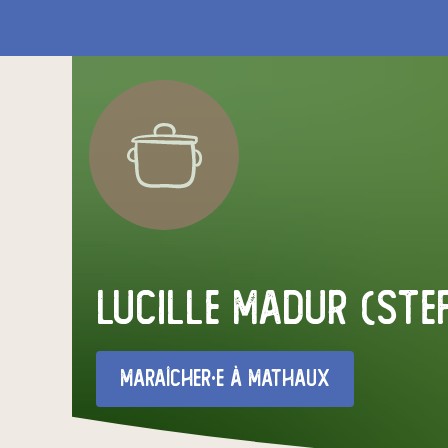
lucille madur (ste
maraîcher·e
à Mathaux