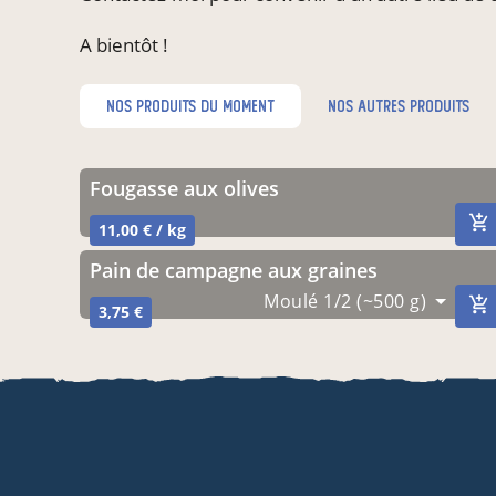
A bientôt !
nos produits du moment
nos autres produits
Fougasse aux olives
11,00 € / kg
Pain de campagne aux graines
Moulé 1/2 (~500 g)
3,75 €