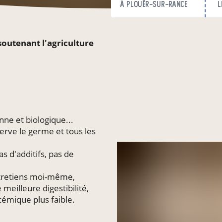
à Plouër-sur-Rance
l
 soutenant l'agriculture
nne et biologique...
erve le germe et tous les
s d'additifs, pas de
ntretiens moi-même,
eilleure digestibilité,
cémique plus faible.