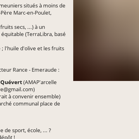
-meuniers situés à moins de
-Père Marc-en-Poulet,
ruits secs, ...) à un
 équitable (TerraLibra, basé
l'huile d'olive et les fruits
cteur Rance - Emeraude :
à
Quévert
(AMAP'arcelle
aire@gmail.com)
trait à convenir ensemble)
rché communal place de
de sport, école, ... ?
dépôt !