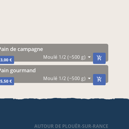
Pain de campagne
Moulé 1/2 (~500 g)
3,00 €
Pain gourmand
Moulé 1/2 (~500 g)
5,50 €
AUTOUR DE PLOUËR-SUR-RANCE