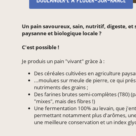
boulanger·e
à Plouër-sur-Rance
Un pain savoureux, sain, nutritif, digeste, et
paysanne et biologique locale ?
C'est possible !
Je produis un pain "vivant" gràce à :
Des céréales cultivées en agriculture paysa
...moulues sur meule de pierre, ce qui prés
nutriments des grains ;
Des farines brutes semi-complètes (T80) (pa
"mixes", mais des fibres !)
Une fermentation 100% au levain, que j'e
permettant notamment plus d'arômes, une m
une meilleure conservation et un index gly