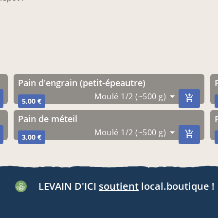
Pain d'engrain (petit-épeautre)
Moulé 1/2 (~500 g)
5,00 €
pain de méteil
Moulé 1/2 (~500 g)
3,00 €
LEVAIN D'ICI
soutient
local.boutique !