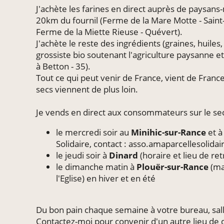
J'achète les farines en direct auprès de paysans
20km du fournil (Ferme de la Mare Motte - Saint
Ferme de la Miette Rieuse - Quévert).
J'achète le reste des ingrédients (graines, huiles, f
grossiste bio soutenant l'agriculture paysanne et
à Betton - 35).
Tout ce qui peut venir de France, vient de France ; 
secs viennent de plus loin.
Je vends en direct aux consommateurs sur le se
le mercredi soir au
Minihic-sur-Rance
et 
Solidaire, contact : asso.amaparcellesolid
le jeudi soir à
Dinard
(horaire et lieu de re
le dimanche matin à
Plouër-sur-Rance
(ma
l'Eglise) en hiver et en été
Du bon pain chaque semaine à votre bureau, salle 
Contactez-moi pour convenir d'un autre lieu de 