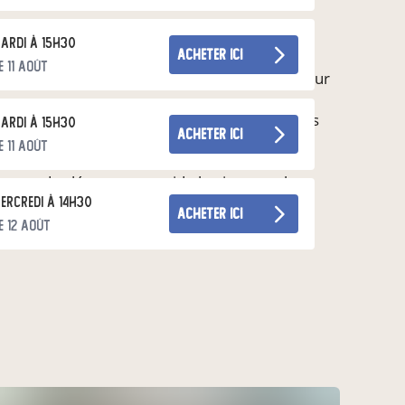
ardi à 15h30
acheter ici
e 11 août
uits sont déjà assaisonnés et aromatisés pour
apés pour agrémenter vos salades et autres
ardi à 15h30
acheter ici
e 11 août
 sucres des légumes en acide lactique par les
ercredi à 14h30
acheter ici
e 12 août