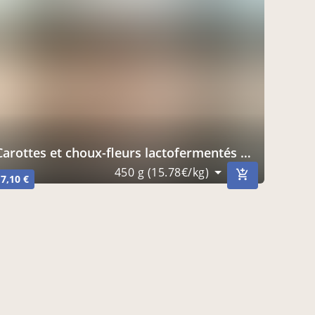
Carottes et choux-fleurs lactofermentés non pasteurisés
450 g (15.78€/kg)
7,10 €