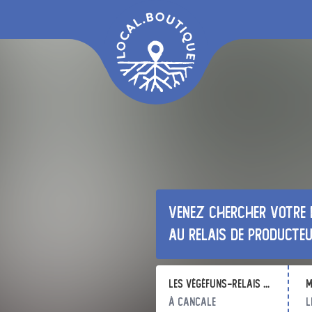
Venez chercher votre 
au relais de producte
Les VégéFuns-Relais de Cancale
m
à Cancale
l