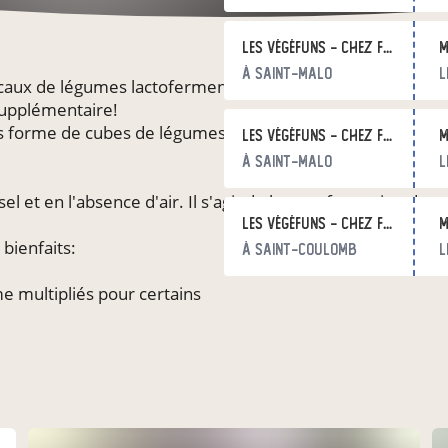
Les VégéFuns - chez Fromages et Terroirs St Servan
m
à Saint-Malo
l
aux de légumes lactofermentés non pasteurisés. Nos prod
 supplémentaire!
 forme de cubes de légumes à croquer et une gamme en r
Les VégéFuns - chez Fromages et Terroirs Paramé
m
à Saint-Malo
l
l et en l'absence d'air. Il s'agit de la transformation des
Les Végéfuns - chez Fleur de levain
m
bienfaits:
à Saint-Coulomb
l
e multipliés pour certains