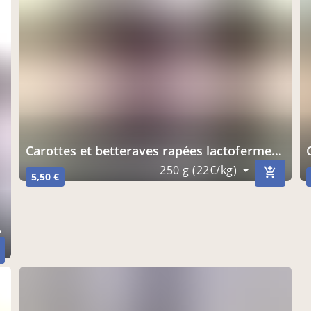
Carottes et betteraves rapées lactofermentées non pasteurisées
250 g (22€/kg)
5,50 €