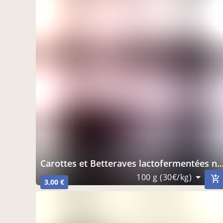
Carottes et Betteraves lactofermentées non pasteurisées
100 g (30€/kg)
3,00 €