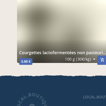
Courgettes lactofermentées non pasteurisées
100 g (30€/kg)
3,00 €
LOCAL.BOU