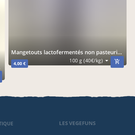
Mangetouts lactofermentés non pasteurisés
100 g (40€/kg)
4,00 €
LES VEGEFUNS
TIQUE